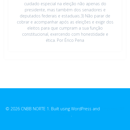
cuidado especial na eleição não apenas do
presidente, mas também dos senadores e
deputados federais e estaduais.3) Não parar de
cobrar e acompanhar após as eleições e exigir dos
eleitos para que cumpram a sua função
constitucional, exercendo com honestidade e
ética. Por Érico Pena
© 2026 CNBB NORTE 1. Built using WordPress and
EmpowerWP
Theme
.