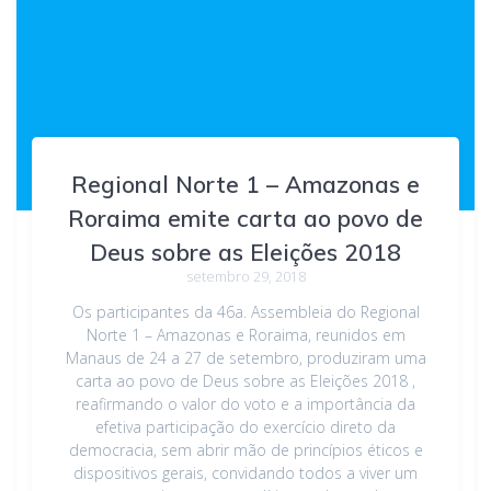
Regional Norte 1 – Amazonas e
Roraima emite carta ao povo de
Deus sobre as Eleições 2018
setembro 29, 2018
Os participantes da 46a. Assembleia do Regional
Norte 1 – Amazonas e Roraima, reunidos em
Manaus de 24 a 27 de setembro, produziram uma
carta ao povo de Deus sobre as Eleições 2018 ,
reafirmando o valor do voto e a importância da
efetiva participação do exercício direto da
democracia, sem abrir mão de princípios éticos e
dispositivos gerais, convidando todos a viver um