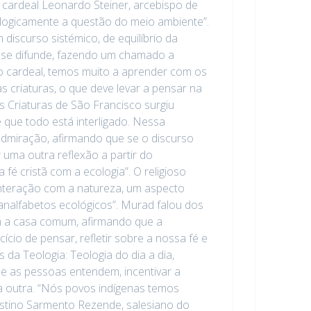
 cardeal Leonardo Steiner, arcebispo de
ologicamente a questão do meio ambiente”.
discurso sistémico, de equilíbrio da
 se difunde, fazendo um chamado a
 o cardeal, temos muito a aprender com os
 criaturas, o que deve levar a pensar na
s Criaturas de São Francisco surgiu
que todo está interligado. Nessa
admiração, afirmando que se o discurso
uma outra reflexão a partir do
é cristã com a ecologia”. O religioso
 interação com a natureza, um aspecto
nalfabetos ecológicos”. Murad falou dos
om a casa comum, afirmando que a
cício de pensar, refletir sobre a nossa fé e
 da Teologia: Teologia do dia a dia,
que as pessoas entendem, incentivar a
a outra. “Nós povos indígenas temos
ustino Sarmento Rezende, salesiano do