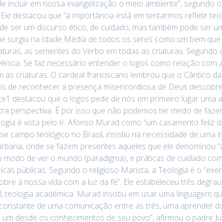
e incluir em nossa evangelização o meio ambiente”, segundo o
Ele destacou que “a importância está em tentarmos refletir te
ode ser um discurso ético, de cuidado, mas também pode ser um 
ue surgiu na Idade Média de todos os seres como um bem que
iaturas, as sementes do Verbo em todas as criaturas. Segundo
ência. Se faz necessário entender o logos como relação com as
 as criaturas. O cardeal franciscano lembrou que o Cântico da
is de reconhecer a presença misericordiosa de Deus descobre 
rte1 destacou que o logos pede de nós em primeiro lugar uma 
ra perspectiva. É por isso que não podemos ter medo de fazer 
ia é vista pelo Ir. Afonso Murad como “um casamento feliz da f
sse campo teológico no Brasil, insistiu na necessidade de uma
urbana, onde se fazem presentes aqueles que ele denominou “a
ovo modo de ver o mundo (paradigma), e práticas de cuidado c
icas públicas. Segundo o religioso Marista, a Teologia é o “exer
obre a nossa vida com a luz da fé”. Ele estabeleceu três degraus
ral, teologia acadêmica. Murad insistiu em usar uma linguagem 
 constante de uma comunicação entre as três, uma aprender d
da um desde os conhecimentos de seu povo”, afirmou o padre J