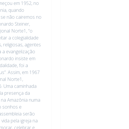
meçou em 1952, no
nia, quando
, se não cairemos no
onardo Steiner,
ional Norte1, “o
tar a colegialidade
, religiosas, agentes
a a evangelização
onardo insiste em
alidade, foi a
s”. Assim, em 1967
nal Norte1,
66. Uma caminhada
da presença da
da na Amazônia numa
o sonhos e
 assembleia serão
ida pela igreja na
orar, celebrar e