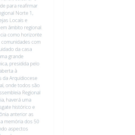
de para reafirmar
egional Norte 1,
ejas Locais e
em âmbito regional.
cia como horizonte
das comunidades com
uidado da casa
 uma grande
ca, presidida pelo
 aberta à
s da Arquidiocese
al, onde todos são
Assembleia Regional
cia, haverá uma
sgate histórico e
ônia anterior as
uma memória dos 50
ando aspectos