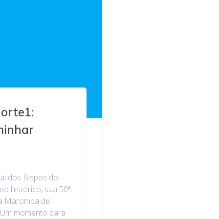
orte1:
minhar
al dos Bispos do
o histórico, sua 50ª
 na Maromba de
. Um momento para