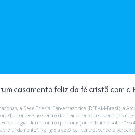
“um casamento feliz da fé cristã com a 
mazonas, a Rede Eclesial Pan-Amazônica (REPAM-Brasil), a Ar
Norte1, acontece no Centro de Treinamento de Lideranças da
 Ecoteologia. Um encontro que começou refletindo sobre “Ecote
 aprofundamento”. Na Igreja católica, “vai crescendo a percepç