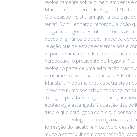
teologicamente sobre o meio ambiente e d
Manaus e presidente do Regional Norte1. 
O arcebispo insistiu em que “a ecologia p
terra”. Dom Leonardo recordou a visão q
resgatar o logos presente em todas as cr
povos originários e de seu modo de conviv
relação que se estabelece entre nós e com
depois de uma noite de crise em que depo
perspectiva, o presidente do Regional No
teológico parte de uma admiração traz out
pensamento do Papa Francisco. A Ecoteolog
Marista, um dos maiores especialistas ne
relevante numa sociedade cada vez mais 
três igarapés da Ecologia: Ciência, um n
ecoteologia está ligada à questão das polít
tudo o que está ligada com ela, e pensar s
iniciação à teologia ou teologia na pasto
formação do laicato, e mostrou o desafio
muito a contribuir com essa reflexão, ca