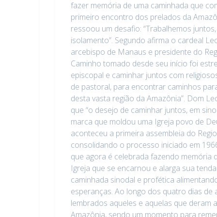
fazer memória de uma caminhada que co
primeiro encontro dos prelados da Amazô
ressoou um desafio: “Trabalhemos juntos
isolamento”. Segundo afirma o cardeal Le
arcebispo de Manaus e presidente do Reg
Caminho tomado desde seu início foi estrei
episcopal e caminhar juntos com religiosos
de pastoral, para encontrar caminhos par
desta vasta região da Amazônia”. Dom Le
que “o desejo de caminhar juntos, em sinod
marca que moldou uma Igreja povo de Deu
aconteceu a primeira assembleia do Regio
consolidando o processo iniciado em 19
que agora é celebrada fazendo memória 
Igreja que se encarnou e alarga sua ten
caminhada sinodal e profética alimentand
esperanças. Ao longo dos quatro dias de
lembrados aqueles e aquelas que deram a v
Amazônia, sendo um momento para remem