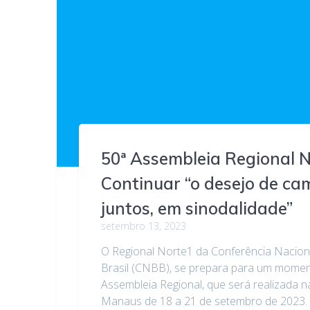
50ª Assembleia Regional N
Continuar “o desejo de ca
juntos, em sinodalidade”
setembro 13, 2023
O Regional Norte1 da Conferência Nacion
Brasil (CNBB), se prepara para um moment
Assembleia Regional, que será realizada
Manaus de 18 a 21 de setembro de 2023