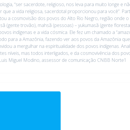
gia, “ser sacerdote, religioso, nos leva para muito longe e nã
ar que a vida religiosa, sacerdotal proporcionou para você”. 
entou a cosmovisão dos povos do Alto Rio Negro, região onde o
ã (gente trovão), mahsã (pessoas) – yukumasã (gente floresta
dos povos indígenas e a vida cósmica. Ele fez um chamado a “am
odo para a Amazônia, fazendo ver aos povos da Amazônia que “
onvidou a mergulhar na espiritualidade dos povos indígenas. An
ntes níveis, mas todos interligados, e da cosmovivência dos p
a. Luis Miguel Modino, assessor de comunicação CNBB Norte1