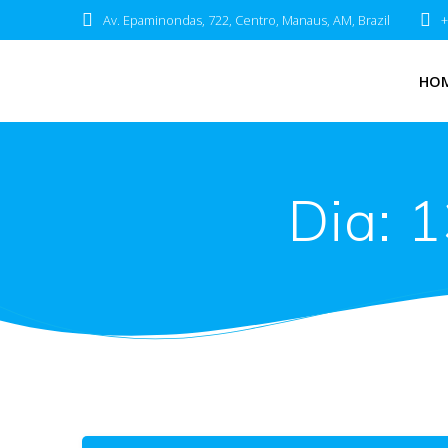
Av. Epaminondas, 722, Centro, Manaus, AM, Brazil
+
HO
Dia:
1