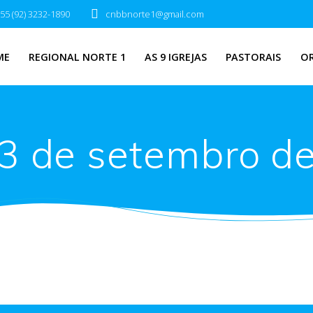
55 (92) 3232-1890
cnbbnorte1@gmail.com
ME
REGIONAL NORTE 1
AS 9 IGREJAS
PASTORAIS
O
3 de setembro d