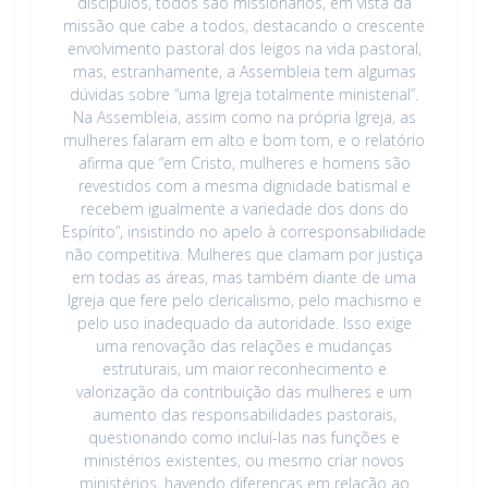
discípulos, todos são missionários, em vista da
missão que cabe a todos, destacando o crescente
envolvimento pastoral dos leigos na vida pastoral,
mas, estranhamente, a Assembleia tem algumas
dúvidas sobre “uma Igreja totalmente ministerial”.
Na Assembleia, assim como na própria Igreja, as
mulheres falaram em alto e bom tom, e o relatório
afirma que “em Cristo, mulheres e homens são
revestidos com a mesma dignidade batismal e
recebem igualmente a variedade dos dons do
Espírito”, insistindo no apelo à corresponsabilidade
não competitiva. Mulheres que clamam por justiça
em todas as áreas, mas também diante de uma
Igreja que fere pelo clericalismo, pelo machismo e
pelo uso inadequado da autoridade. Isso exige
uma renovação das relações e mudanças
estruturais, um maior reconhecimento e
valorização da contribuição das mulheres e um
aumento das responsabilidades pastorais,
questionando como incluí-las nas funções e
ministérios existentes, ou mesmo criar novos
ministérios, havendo diferenças em relação ao