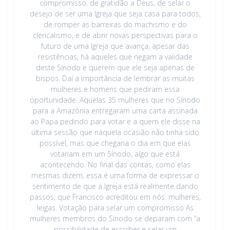
compromisso, de gratidão a Deus, de selar o
desejo de ser uma Igreja que seja casa para todos,
de romper as barreiras do machismo e do
clericalismo, e de abrir novas perspectivas para o
futuro de uma Igreja que avança, apesar das
resistências, há aqueles que negam a validade
deste Sínodo e querem que ele seja apenas de
bispos. Daí a importância de lembrar as muitas
mulheres e homens que pediram essa
oportunidade. Aquelas 35 mulheres que no Sínodo
para a Amazônia entregaram uma carta assinada
ao Papa pedindo para votar e a quem ele disse na
última sessão que naquela ocasião não tinha sido
possível, mas que chegaria o dia em que elas
votariam em um Sínodo, algo que está
acontecendo. No final das contas, como elas
mesmas dizem, essa é uma forma de expressar o
sentimento de que a Igreja está realmente dando
passos, que Francisco acreditou em nós: mulheres,
leigas. Votação para selar um compromisso As
mulheres membros do Sínodo se deparam com “a
possibilidade de escolher e selar um