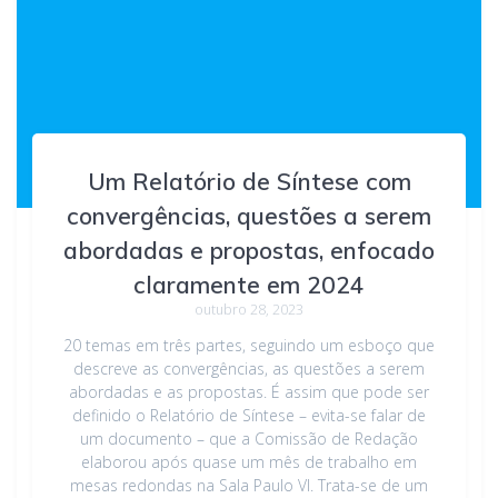
Um Relatório de Síntese com
convergências, questões a serem
abordadas e propostas, enfocado
claramente em 2024
outubro 28, 2023
20 temas em três partes, seguindo um esboço que
descreve as convergências, as questões a serem
abordadas e as propostas. É assim que pode ser
definido o Relatório de Síntese – evita-se falar de
um documento – que a Comissão de Redação
elaborou após quase um mês de trabalho em
mesas redondas na Sala Paulo VI. Trata-se de um