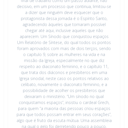
final de trabalho como um passo adiante, não
decisivo, em um processo que continua, limitou-se
a dizer que ninguém deve esquecer que o
protagonista dessa jornada é o Espírito Santo,
agradecendo àqueles que tornaram possível
chegar até aqui, inclusive aqueles que não
aparecem. Um Sínodo que conquistou espaços
Um Relatório de Síntese, do qual todos os pontos
foram aprovados com mais de dois terços, sendo
o capítulo 9, sobre as mulheres na vida e na
missão da Igreja, especialmente no que diz
respeito ao diaconato feminino, e o capítulo 11,
que trata dos diáconos e presbíteros em uma
Igreja sinodal, neste caso os pontos relativos ao
celibato, novamente o diaconato feminino, e a
possibilidade de acolher os presbíteros que
deixaram o ministério. “Um sínodo no qual
conquistamos espaços“, insistiu o cardeal Grech,
para quem “a maioria das pessoas criou espaços
para que todos possam entrar em seus corações”,
algo que é fruto da escuta mútua. Uma assembleia
na qual o gelo foi derretendo pouco a pouco,