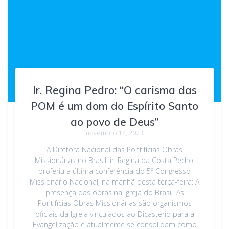
Ir. Regina Pedro: “O carisma das
POM é um dom do Espírito Santo
ao povo de Deus”
novembro 14, 2023
A Diretora Nacional das Pontifícias Obras
Missionárias no Brasil, ir. Regina da Costa Pedro,
proferiu a última conferência do 5º Congresso
Missionário Nacional, na manhã desta terça-feira: A
presença das obras na Igreja do Brasil. As
Pontifícias Obras Missionárias são organismos
oficiais da Igreja vinculados ao Dicastério para a
Evangelização e atualmente se consolidam como