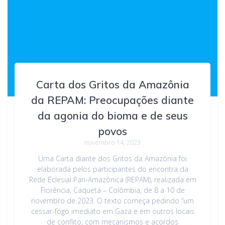
Carta dos Gritos da Amazônia
da REPAM: Preocupações diante
da agonia do bioma e de seus
povos
novembro 14, 2023
Uma Carta diante dos Gritos da Amazônia foi
elaborada pelos participantes do encontra da
Rede Eclesial Pan-Amazônica (REPAM), realizada em
Florência, Caquetá – Colômbia, de 8 a 10 de
novembro de 2023. O texto começa pedindo “um
cessar-fogo imediato em Gaza e em outros locais
de conflito, com mecanismos e acordos