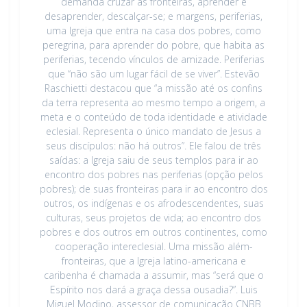
demanda cruzar as fronteiras, aprender e
desaprender, descalçar-se; e margens, periferias,
uma Igreja que entra na casa dos pobres, como
peregrina, para aprender do pobre, que habita as
periferias, tecendo vínculos de amizade. Periferias
que “não são um lugar fácil de se viver”. Estevão
Raschietti destacou que “a missão até os confins
da terra representa ao mesmo tempo a origem, a
meta e o conteúdo de toda identidade e atividade
eclesial. Representa o único mandato de Jesus a
seus discípulos: não há outros”. Ele falou de três
saídas: a Igreja saiu de seus templos para ir ao
encontro dos pobres nas periferias (opção pelos
pobres); de suas fronteiras para ir ao encontro dos
outros, os indígenas e os afrodescendentes, suas
culturas, seus projetos de vida; ao encontro dos
pobres e dos outros em outros continentes, como
cooperação intereclesial. Uma missão além-
fronteiras, que a Igreja latino-americana e
caribenha é chamada a assumir, mas “será que o
Espírito nos dará a graça dessa ousadia?”. Luis
Miguel Modino, assessor de comunicação CNBB