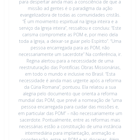
para despertar ainda mais a consciência de que a
missão ad gentes é o paradigma da ação
evangelizadora de todas as comunidades cristãs.
“É um movimento espiritual na Igreja inteira e a
serviço da Igreja inteira”, ressaltou e concluiu: “Este
carisma compromete as POM e, por meio dela
toda a Igreja, a deixar-se guiar pelo Espírito”. “Uma
pessoa encarregada para as POM, não
necessariamente um sacerdote” Na conferência, ir.
Regina alertou para a necessidade de uma
reestruturação das Pontifícias Obras Missionárias,
em todo o mundo e inclusive no Brasil. “Esta
necessidade é ainda mais urgente após a reforma
da Cúria Romana”, pontuou. Ela relatou a sua
alegria pelo documento que orienta a reforma
mundial das POM, que prevê a nomeação de “uma
pessoa encarregada para cuidar das missões e,
em particular das POM” – não necessariamente um
sacerdote. Pontualmente, entre as reformas mais
necessárias estão a constituição de uma instância
intermediária para implantação, animação e
coordenação, entre as POM e as dioceses. Além