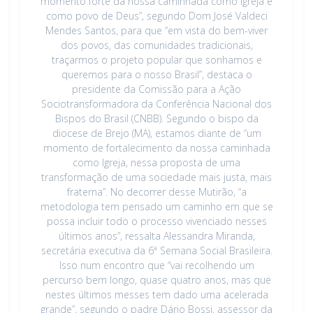
momento forte da nossa caminhada como Igreja e
como povo de Deus”, segundo Dom José Valdeci
Mendes Santos, para que “em vista do bem-viver
dos povos, das comunidades tradicionais,
traçarmos o projeto popular que sonhamos e
queremos para o nosso Brasil”, destaca o
presidente da Comissão para a Ação
Sociotransformadora da Conferência Nacional dos
Bispos do Brasil (CNBB). Segundo o bispo da
diocese de Brejo (MA), estamos diante de “um
momento de fortalecimento da nossa caminhada
como Igreja, nessa proposta de uma
transformação de uma sociedade mais justa, mais
fraterna”. No decorrer desse Mutirão, “a
metodologia tem pensado um caminho em que se
possa incluir todo o processo vivenciado nesses
últimos anos”, ressalta Alessandra Miranda,
secretária executiva da 6ª Semana Social Brasileira.
Isso num encontro que “vai recolhendo um
percurso bem longo, quase quatro anos, mas que
nestes últimos messes tem dado uma acelerada
grande”, segundo o padre Dário Bossi, assessor da