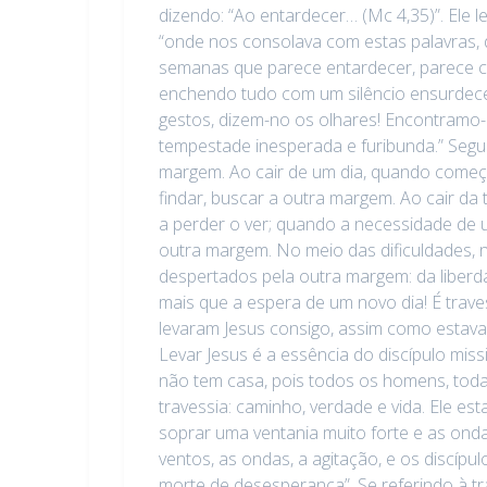
dizendo: “Ao entardecer… (Mc 4,35)”. Ele
“onde nos consolava com estas palavras, 
semanas que parece entardecer, parece ca
enchendo tudo com um silêncio ensurdeced
gestos, dizem-no os olhares! Encontramo
tempestade inesperada e furibunda.” Segu
margem. Ao cair de um dia, quando começa
findar, buscar a outra margem. Ao cair d
a perder o ver; quando a necessidade de ul
outra margem. No meio das dificuldades, 
despertados pela outra margem: da liberda
mais que a espera de um novo dia! É trave
levaram Jesus consigo, assim como estava,
Levar Jesus é a essência do discípulo miss
não tem casa, pois todos os homens, todas
travessia: caminho, verdade e vida. Ele e
soprar uma ventania muito forte e as ond
ventos, as ondas, a agitação, e os discí
morte de desesperança”. Se referindo à tr