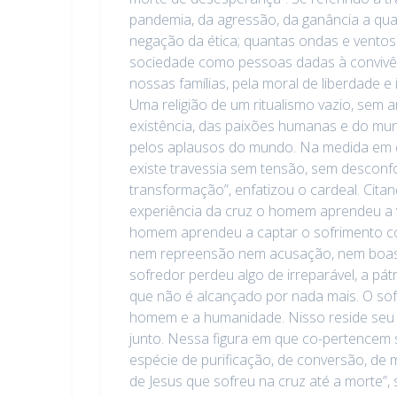
pandemia, da agressão, da ganância a qua
negação da ética; quantas ondas e vento
sociedade como pessoas dadas à convivênci
nossas famílias, pela moral de liberdade e
Uma religião de um ritualismo vazio, sem
existência, das paixões humanas e do mun
pelos aplausos do mundo. Na medida em 
existe travessia sem tensão, sem desconfo
transformação”, enfatizou o cardeal. Cita
experiência da cruz o homem aprendeu a v
homem aprendeu a captar o sofrimento com
nem repreensão nem acusação, nem boas p
sofredor perdeu algo de irreparável, a pátr
que não é alcançado por nada mais. O sof
homem e a humanidade. Nisso reside seu se
junto. Nessa figura em que co-pertencem so
espécie de purificação, de conversão, de
de Jesus que sofreu na cruz até a morte”,