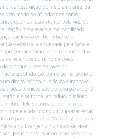
smo, da destruição do meio ambiente, da
ados pelo medo de afundarmos como
lentas que nos fazem temer pela vida de
 da religião mascarada e mercantilizada.
ança que leva a encher o barco a
tição religiosa; a ansiedade pela fama e
e apresentam como sinais de morte. Não
ça da vida nova do reino de Deus:
o de Manaus disse: “Através da
não era sofrido. Só com o sofrer divino o
ireito infinito, sua figura é intocável,
ajudas técnicas são de valia para ele. O
 então ele se torna um indivíduo infinito,
caminho. Nele se torna presente o ser-
nfinitude e ajudar como um suportar estar
fora e para além de si.” “A travessia é uma
inâmica no Evangelho, no modo de viver
osco! Jesus a nos levar no meio de tudo o