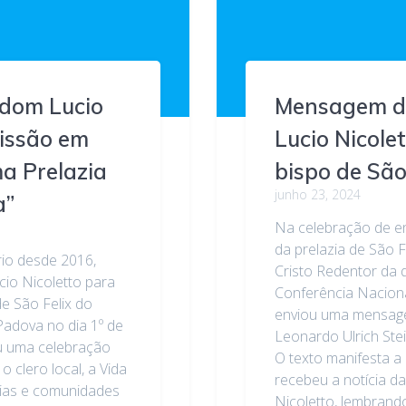
 dom Lucio
Mensagem do
missão em
Lucio Nicole
ma Prelazia
bispo de São
junho 23, 2024
a”
Na celebração de e
da prelazia de São F
rio desde 2016,
Cristo Redentor da 
cio Nicoletto para
Conferência Nacion
e São Felix do
enviou uma mensage
Padova no dia 1º de
Leonardo Ulrich Ste
eu uma celebração
O texto manifesta a
 clero local, a Vida
recebeu a notícia 
uias e comunidades
Nicoletto, lembrand