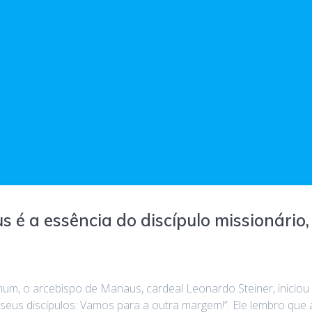
 é a essência do discípulo missionário,
m, o arcebispo de Manaus, cardeal Leonardo Steiner, iniciou 
 a seus discípulos: Vamos para a outra margem!”. Ele lembro q