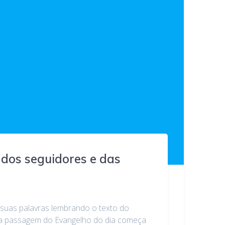
 dos seguidores e das
suas palavras lembrando o texto do
ue a passagem do Evangelho do dia começa