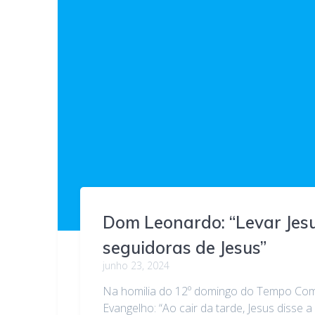
Dom Leonardo: “Levar Jesus
seguidoras de Jesus”
junho 23, 2024
Na homilia do 12º domingo do Tempo Comu
Evangelho: “Ao cair da tarde, Jesus disse