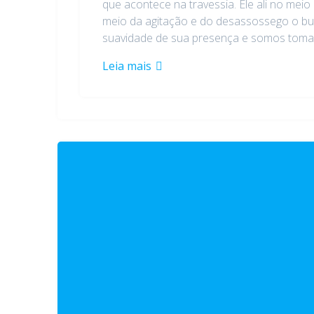
que acontece na travessia. Ele ali no me
meio da agitação e do desassossego o bu
suavidade de sua presença e somos tomad
Leia mais