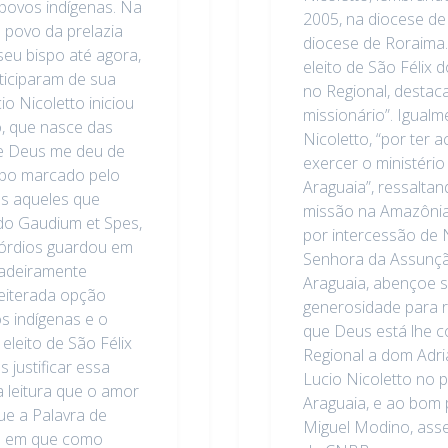
 povos indígenas. Na
2005, na diocese de
 povo da prelazia
diocese de Roraima.
seu bispo até agora,
eleito de São Félix 
ticiparam de sua
no Regional, desta
 Nicoletto iniciou
missionário”. Igual
, que nasce das
Nicoletto, “por ter 
e Deus me deu de
exercer o ministério
mpo marcado pelo
Araguaia”, ressaltan
s aqueles que
missão na Amazônia
ndo Gaudium et Spes,
por intercessão de
mórdios guardou em
Senhora da Assunção
dadeiramente
Araguaia, abençoe 
reiterada opção
generosidade para r
s indígenas e o
que Deus está lhe 
eleito de São Félix
Regional a dom Adr
justificar essa
Lucio Nicoletto no p
 leitura que o amor
Araguaia, e ao bom 
ue a Palavra de
Miguel Modino, ass
o em que como