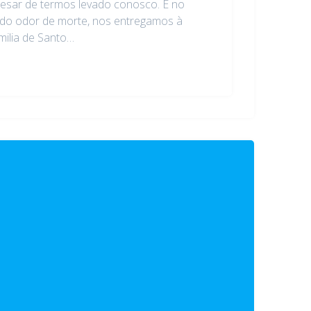
apesar de termos levado conosco. É no
 do odor de morte, nos entregamos à
milia de Santo…