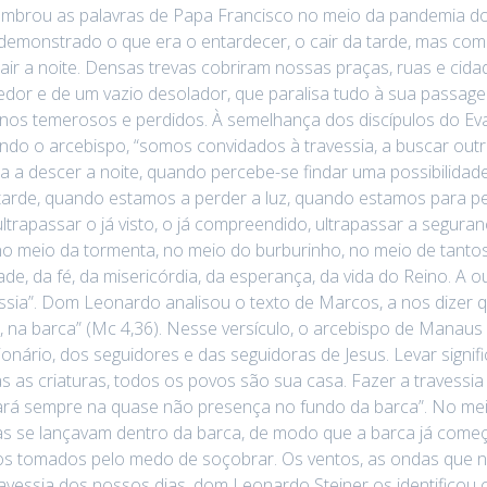
 lembrou as palavras de Papa Francisco no meio da pandemia d
demonstrado o que era o entardecer, o cair da tarde, mas com 
ir a noite. Densas trevas cobriram nossas praças, ruas e cid
or e de um vazio desolador, que paralisa tudo à sua passage
-nos temerosos e perdidos. À semelhança dos discípulos do E
ndo o arcebispo, “somos convidados à travessia, a buscar outr
 a descer a noite, quando percebe-se findar uma possibilidad
a tarde, quando estamos a perder a luz, quando estamos para
trapassar o já visto, o já compreendido, ultrapassar a seguran
no meio da tormenta, no meio do burburinho, no meio de tanto
de, da fé, da misericórdia, da esperança, da vida do Reino. A 
ssia”. Dom Leonardo analisou o texto de Marcos, a nos dizer q
 na barca” (Mc 4,36). Nesse versículo, o arcebispo de Manaus 
ionário, dos seguidores e das seguidoras de Jesus. Levar signif
 as criaturas, todos os povos são sua casa. Fazer a travessia 
stará sempre na quase não presença no fundo da barca”. No meio
as se lançavam dentro da barca, de modo que a barca já começ
pulos tomados pelo medo de soçobrar. Os ventos, as ondas que 
avessia dos nossos dias, dom Leonardo Steiner os identificou 