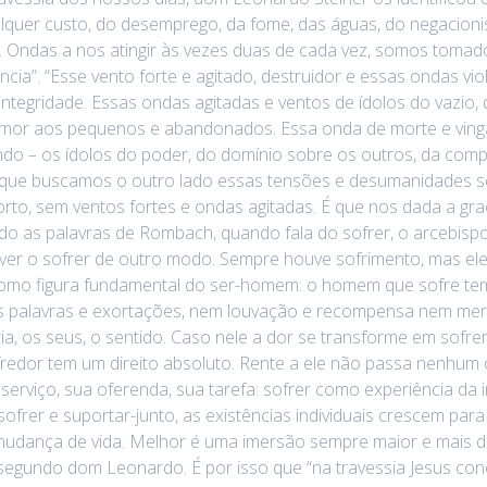
lquer custo, do desemprego, da fome, das águas, do negacioni
s. Ondas a nos atingir às vezes duas de cada vez, somos tom
a”. “Esse vento forte e agitado, destruidor e essas ondas vio
 integridade. Essas ondas agitadas e ventos de ídolos do vazio,
 amor aos pequenos e abandonados. Essa onda de morte e ving
do – os ídolos do poder, do domínio sobre os outros, da compe
que buscamos o outro lado essas tensões e desumanidades s
rto, sem ventos fortes e ondas agitadas. É que nos dada a gra
ndo as palavras de Rombach, quando fala do sofrer, o arcebisp
er o sofrer de outro modo. Sempre houve sofrimento, mas ele 
o figura fundamental do ser-homem: o homem que sofre tem um d
alavras e exortações, nem louvação e recompensa nem meras 
ia, os seus, o sentido. Caso nele a dor se transforme em sofrer,
redor tem um direito absoluto. Rente a ele não passa nenhum 
rviço, sua oferenda, sua tarefa: sofrer como experiência da i
frer e suportar-junto, as existências individuais crescem para 
 mudança de vida. Melhor é uma imersão sempre maior e mais d
 segundo dom Leonardo. É por isso que “na travessia Jesus con