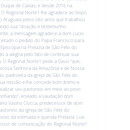
 Duque de Caxias, e desde 2016 na
 O Regional Norte1 lhe agradece ao bispo
do Araguaia pelos oito anos que trabalhou
cando sua “doação e testemunho
mente, a mensagem agradece a dom Lucio
aceitado o pedido do Papa Francisco para
 Episcopal na Prelazia de São Félix do
do a alegria pelo fato de continuar sua
. O Regional Norte1 pede a Deus “que,
 Nossa Senhora da Amazônia e de Nossa
, padroeira da igreja de São Félix do
sua missão e lhe concede bom ânimo e
ealizar seu pastoreio em meio ao povo
confiando”, enviado a saudação dom
iano Vasino Ciocca, predecessor de dom
astoreio da Igreja de São Félix do
povo da estimada e querida Prelazia. Luis
essor de comunicação do Regional Norte1