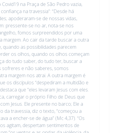
o Covid19 na Praça de São Pedro vazia,
confiança na travessia”: “Desde há
ades; apoderaram-se de nossas vidas,
m: pressente-se no ar, nota-se nos
vangelho, fomos surpreendidos por uma
a margem. Ao cair da tarde buscar a outra
e, quando as possibilidades parecem
 perder os olhos, quando os olhos começam
ça do tudo saber, do tudo ter, buscar a
s sofreres e não saberes, somos
outra margem nos atrai. A outra margem é
ue os discípulos “despediram a multidão e
destaca que “eles levaram Jesus com eles.
ica, carregar o próprio Filho de Deus que
com Jesus. Ele presente no barco; Ele a
 da travessia, diz o texto, “começou a
ava a encher-se de água” (Mc 4,37). “Os
nos agitam, despertam sentimentos de
com “os ventos e as ondas da violência, da