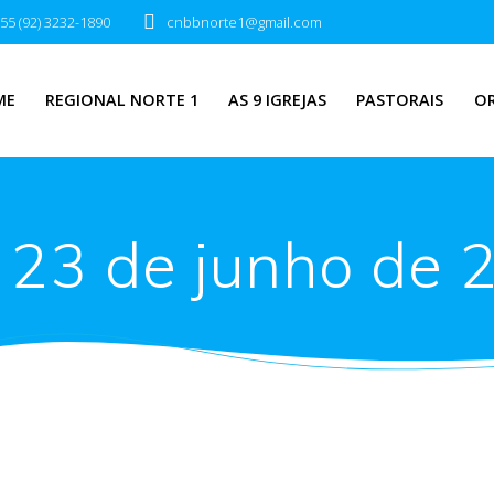
55 (92) 3232-1890
cnbbnorte1@gmail.com
ME
REGIONAL NORTE 1
AS 9 IGREJAS
PASTORAIS
O
:
23 de junho de 