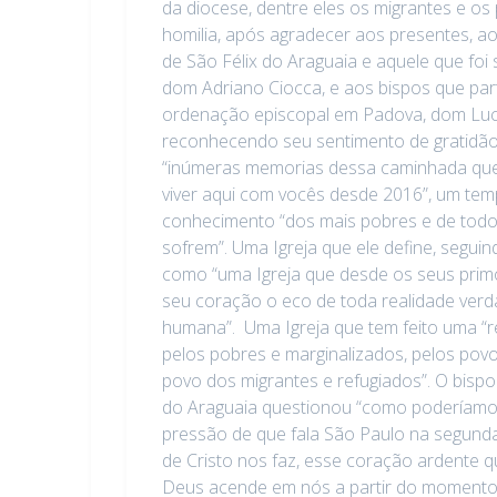
da diocese, dentre eles os migrantes e os
homilia, após agradecer aos presentes, ao
de São Félix do Araguaia e aquele que foi 
dom Adriano Ciocca, e aos bispos que par
ordenação episcopal em Padova, dom Lucio
reconhecendo seu sentimento de gratidão
“inúmeras memorias dessa caminhada qu
viver aqui com vocês desde 2016”, um te
conhecimento “dos mais pobres e de todo
sofrem”. Uma Igreja que ele define, segui
como “uma Igreja que desde os seus pri
seu coração o eco de toda realidade ver
humana”. Uma Igreja que tem feito uma “
pelos pobres e marginalizados, pelos povo
povo dos migrantes e refugiados”. O bispo 
do Araguaia questionou “como poderíamos 
pressão de que fala São Paulo na segunda
de Cristo nos faz, esse coração ardente q
Deus acende em nós a partir do moment