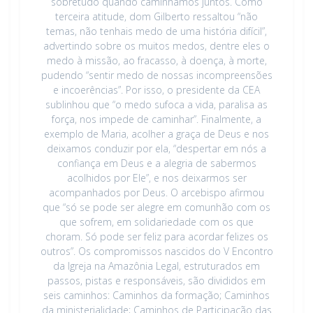
sobretudo quando caminhamos juntos. Como
terceira atitude, dom Gilberto ressaltou “não
temas, não tenhais medo de uma história difícil”,
advertindo sobre os muitos medos, dentre eles o
medo à missão, ao fracasso, à doença, à morte,
pudendo “sentir medo de nossas incompreensões
e incoerências”. Por isso, o presidente da CEA
sublinhou que “o medo sufoca a vida, paralisa as
força, nos impede de caminhar”. Finalmente, a
exemplo de Maria, acolher a graça de Deus e nos
deixamos conduzir por ela, “despertar em nós a
confiança em Deus e a alegria de sabermos
acolhidos por Ele”, e nos deixarmos ser
acompanhados por Deus. O arcebispo afirmou
que “só se pode ser alegre em comunhão com os
que sofrem, em solidariedade com os que
choram. Só pode ser feliz para acordar felizes os
outros”. Os compromissos nascidos do V Encontro
da Igreja na Amazônia Legal, estruturados em
passos, pistas e responsáveis, são divididos em
seis caminhos: Caminhos da formação; Caminhos
da ministerialidade; Caminhos de Participação das