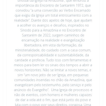
sinodal da Igreja na Amazônia”, que lembrou a
importância do Encontro de Santarém 1972, que
convidou “a uma conversão ao Verbo Encarnado
que exigiu da Igreja um total entrosamento com a
realidade”. Diante dos apelos de hoje, que ajudam
a acolher os avanços e desafios, inspirados no
Sínodo para a Amazônia e no Encontro de
Santarém de 2022, surgem caminhos de
encarnação na realidade e evangelização
libertadora, em vista da formação, da
ministerialidade, do cuidado com a casa comum,
da corresponsabilidade e sustentabilidade, da
caridade e profecia. Tudo isso com ferramentas e
meios para bem ler os sinais dos tempos a abrir a
novos horizontes. Não se limitar a novos temas, e
sim “um novo jeito de ser Igreja, em pequenas
comunidades inseridas no chão da Amazônia, que
evangelizam pelo testemunho, pelo serviço e pelo
anúncio do Evangelho”. Uma Igreja de processos e
não de eventos, com homens e mulheres capazes
de dar a vida até o fim, que está junto do povo e
luta com o povo por seus direitos, corajosa. Uma