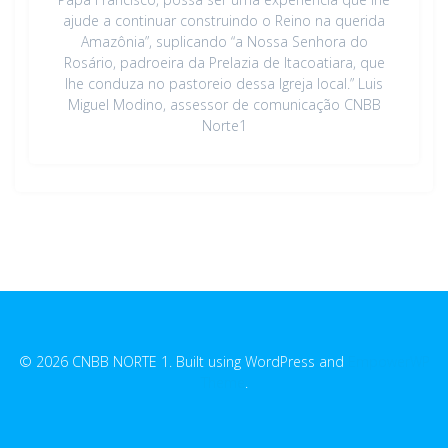
ajude a continuar construindo o Reino na querida
Amazônia”, suplicando “a Nossa Senhora do
Rosário, padroeira da Prelazia de Itacoatiara, que
lhe conduza no pastoreio dessa Igreja local.” Luis
Miguel Modino, assessor de comunicação CNBB
Norte1
© 2026 CNBB NORTE 1. Built using WordPress and
EmpowerWP
Theme
.