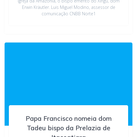
Igreja da Amazônia, o bispo emérito do Xingú, dom
Erwin Kräutler. Luis Miguel Modino, assessor de
comunicação CNBB Norte1
Papa Francisco nomeia dom
Tadeu bispo da Prelazia de