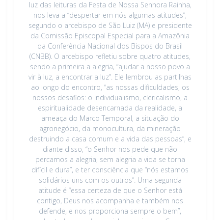
luz das leituras da Festa de Nossa Senhora Rainha,
nos leva a “despertar em nós algumas atitudes”,
segundo o arcebispo de São Luiz (MA) e presidente
da Comissão Episcopal Especial para a Amazônia
da Conferência Nacional dos Bispos do Brasil
(CNBB). O arcebispo refletiu sobre quatro atitudes,
sendo a primeira a alegria, “ajudar a nosso povo a
vir à luz, a encontrar a luz”. Ele lembrou as partilhas
ao longo do encontro, “as nossas dificuldades, os
nossos desafios: o individualismo, clericalismo, a
espiritualidade desencarnada da realidade, a
ameaça do Marco Temporal, a situação do
agronegócio, da monocultura, da mineração
destruindo a casa comum e a vida das pessoas”, e
diante disso, “o Senhor nos pede que não
percamos a alegria, sem alegria a vida se torna
difícil e dura”, e ter consciência que “nós estamos
solidários uns com os outros”. Uma segunda
atitude é “essa certeza de que o Senhor está
contigo, Deus nos acompanha e também nos
defende, e nos proporciona sempre o bem”,