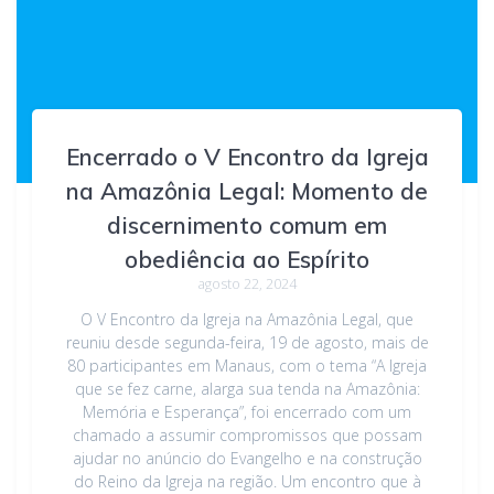
Encerrado o V Encontro da Igreja
na Amazônia Legal: Momento de
discernimento comum em
obediência ao Espírito
agosto 22, 2024
O V Encontro da Igreja na Amazônia Legal, que
reuniu desde segunda-feira, 19 de agosto, mais de
80 participantes em Manaus, com o tema “A Igreja
que se fez carne, alarga sua tenda na Amazônia:
Memória e Esperança”, foi encerrado com um
chamado a assumir compromissos que possam
ajudar no anúncio do Evangelho e na construção
do Reino da Igreja na região. Um encontro que à