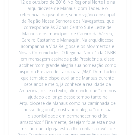
12 de outubro de 2016. No Regional Norte1 e na
arquidiocese de Manaus, dom Tadeu é o
referencial da juventude, sendo vigário episcopal
da Região Nossa Senhora dos Navegantes, que
corresponde às Zonas Centro Sul e Leste de
Manaus e os municípios de Careiro da Várzea,
Careiro Castanho e Manaquiri. Na arquidiocese
acompanha a Vida Religiosa e os Movimentos e
Novas Comunidades. O Regional Norte1 da CNBB,
em mensagem assinada pela Presidência, disse
acolher “com grande alegria sua nomeação como
bispo da Prelazia de Itacoatiara (AM)”. Dom Tadeu,
que tem sido bispo auxiliar de Manaus durante
sete anos e meio, já conhece a realidade da
Amazônia, disse o texto, afirmando que “tem nos
ajudado ao longo desse tempo tanto na
Arquidiocese de Manaus como na caminhada de
nosso Regional”, mostrando alegria “com sua
disponibilidade em permanecer no chão
amazônico.” Finalmente, desejam “que esta nova
missão que a Igreja está a lhe confiar através de
Papa Francisco, possa ser uma experiência que lhe