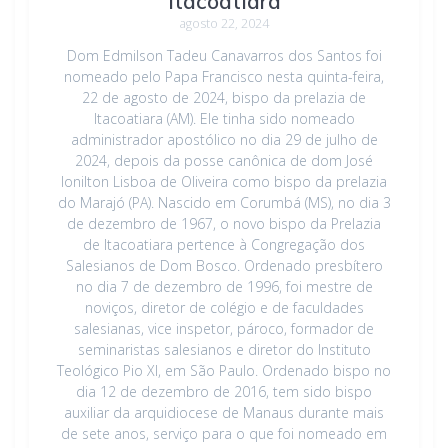
Itacoatiara
agosto 22, 2024
Dom Edmilson Tadeu Canavarros dos Santos foi
nomeado pelo Papa Francisco nesta quinta-feira,
22 de agosto de 2024, bispo da prelazia de
Itacoatiara (AM). Ele tinha sido nomeado
administrador apostólico no dia 29 de julho de
2024, depois da posse canônica de dom José
Ionilton Lisboa de Oliveira como bispo da prelazia
do Marajó (PA). Nascido em Corumbá (MS), no dia 3
de dezembro de 1967, o novo bispo da Prelazia
de Itacoatiara pertence à Congregação dos
Salesianos de Dom Bosco. Ordenado presbítero
no dia 7 de dezembro de 1996, foi mestre de
noviços, diretor de colégio e de faculdades
salesianas, vice inspetor, pároco, formador de
seminaristas salesianos e diretor do Instituto
Teológico Pio XI, em São Paulo. Ordenado bispo no
dia 12 de dezembro de 2016, tem sido bispo
auxiliar da arquidiocese de Manaus durante mais
de sete anos, serviço para o que foi nomeado em