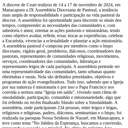
A diocese de Coari realizou de 14 a 17 de novembro de 2024, em
Manacapuru a IX Assembleia Diocesana de Pastoral, a instância
mais ampla de responsabilidade e participação na vida pastoral da
diocese. A assembleia foi oportunidade para discernir os sinais dos
tempos, compreender as necessidades das comunidades e, com
sabedoria e amor, orientar as ações pastorais e missionárias, tendo
como objetivo avaliar, refletir, rezar, trocar as experiências, celebrar
a Eucaristia, vivenciar a eclesialidade e planejar a ação missionária.
A assembleia pastoral é composta por membros como o bispo
diocesano, vigário geral, presbíteros, diáconos, coordenadores das
pastorais, representantes de comunidades religiosas, movimentos,
serviços, coordenadores das comunidades, lideranças e
representantes leigos de cada paróquia. A assembleia pretende ser
uma representatividade das comunidades, tanto urbanas quanto
ribeirinhas e rurais. Nela são definidos prioridades, objetivos e
programas de ação evangelizadora. Tudo isso, sabendo que a Igreja
por sua natureza é missionaria e por isso o Papa Francisco nos
convida a sermos uma “Igreja em saída”, vivendo num clima de
sinodalidade, participação, comunhão e missionariedade, algo que
foi refletido no recém finalizado Sínodo sobre a Sinodalidade. A
assembleia, onde participaram 234 pessoas, entre leigos e leigas,
religiosos e religiosas, padres, diáconos, seminaristas e o bispo, foi
realizada na paroquia Nossa Senhora de Nazaré, em Manacapuru, e
teve como tema “No Jubileu da Esperança, buscamos a conversão,