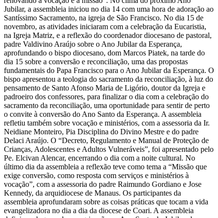
renovando a vocação e a missão”. No clima do próximo Ano
Jubilar, a assembleia iniciou no dia 14 com uma hora de adoração ao
Santíssimo Sacramento, na igreja de São Francisco. No dia 15 de
novembro, as atividades iniciaram com a celebração da Eucaristia,
na Igreja Matriz, e a reflexão do coordenador diocesano de pastoral,
padre Valdivino Araújo sobre o Ano Jubilar da Esperança,
aprofundando o bispo diocesano, dom Marcos Piatek, na tarde do
dia 15 sobre a conversão e reconciliação, uma das propostas
fundamentais do Papa Francisco para o Ano Jubilar da Esperança. O
bispo apresentou a teologia do sacramento da reconciliação, à luz do
pensamento de Santo Afonso Maria de Ligório, doutor da Igreja e
padroeiro dos confessores, para finalizar o dia com a celebração do
sacramento da reconciliação, uma oportunidade para sentir de perto
o convite à conversão do Ano Santo da Esperança. A assembleia
refletiu também sobre vocação e ministérios, com a assessoria da Ir.
Neidiane Monteiro, Pia Disciplina do Divino Mestre e do padre
Delaci Araújo. O “Decreto, Regulamento e Manual de Proteção de
Crianças, Adolescentes e Adultos Vulneráveis”, foi apresentado pelo
Pe. Elcivan Alencar, encerrando o dia com a noite cultural. No
último dia da assembleia a reflexão teve como tema a “Missão que
exige conversão, como resposta com serviços e ministérios à
vocação”, com a assessoria do padre Raimundo Gordiano e Jose
Kennedy, da arquidiocese de Manaus. Os participantes da
assembleia aprofundaram sobre as coisas práticas que tocam a vida
evangelizadora no dia a dia da diocese de Coari. A assembleia