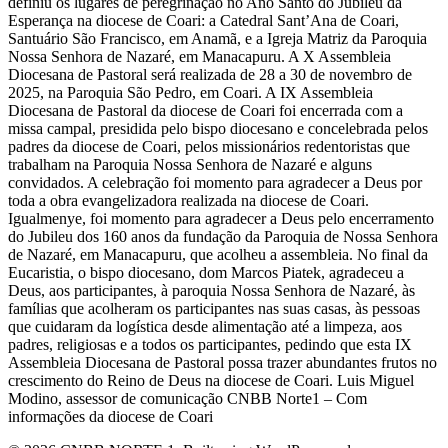
definiu os lugares de peregrinação no Ano Santo do Jubileu da
Esperança na diocese de Coari: a Catedral Sant’Ana de Coari,
Santuário São Francisco, em Anamã, e a Igreja Matriz da Paroquia
Nossa Senhora de Nazaré, em Manacapuru. A X Assembleia
Diocesana de Pastoral será realizada de 28 a 30 de novembro de
2025, na Paroquia São Pedro, em Coari. A IX Assembleia
Diocesana de Pastoral da diocese de Coari foi encerrada com a
missa campal, presidida pelo bispo diocesano e concelebrada pelos
padres da diocese de Coari, pelos missionários redentoristas que
trabalham na Paroquia Nossa Senhora de Nazaré e alguns
convidados. A celebração foi momento para agradecer a Deus por
toda a obra evangelizadora realizada na diocese de Coari.
Igualmenye, foi momento para agradecer a Deus pelo encerramento
do Jubileu dos 160 anos da fundação da Paroquia de Nossa Senhora
de Nazaré, em Manacapuru, que acolheu a assembleia. No final da
Eucaristia, o bispo diocesano, dom Marcos Piatek, agradeceu a
Deus, aos participantes, à paroquia Nossa Senhora de Nazaré, às
famílias que acolheram os participantes nas suas casas, às pessoas
que cuidaram da logística desde alimentação até a limpeza, aos
padres, religiosas e a todos os participantes, pedindo que esta IX
Assembleia Diocesana de Pastoral possa trazer abundantes frutos no
crescimento do Reino de Deus na diocese de Coari. Luis Miguel
Modino, assessor de comunicação CNBB Norte1 – Com
informações da diocese de Coari