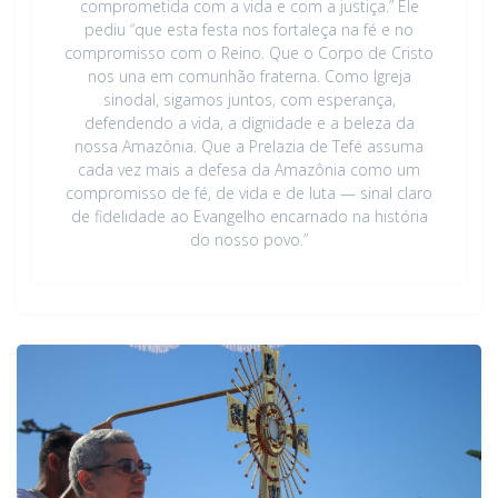
comprometida com a vida e com a justiça.” Ele
pediu “que esta festa nos fortaleça na fé e no
compromisso com o Reino. Que o Corpo de Cristo
nos una em comunhão fraterna. Como Igreja
sinodal, sigamos juntos, com esperança,
defendendo a vida, a dignidade e a beleza da
nossa Amazônia. Que a Prelazia de Tefé assuma
cada vez mais a defesa da Amazônia como um
compromisso de fé, de vida e de luta — sinal claro
de fidelidade ao Evangelho encarnado na história
do nosso povo.”