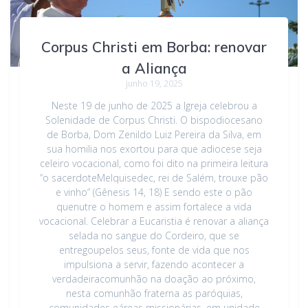
Corpus Christi em Borba: renovar
a Aliança
junho 19, 2025
Neste 19 de junho de 2025 a Igreja celebrou a
Solenidade de Corpus Christi. O bispodiocesano
de Borba, Dom Zenildo Luiz Pereira da Silva, em
sua homilia nos exortou para que adiocese seja
celeiro vocacional, como foi dito na primeira leitura
“o sacerdoteMelquisedec, rei de Salém, trouxe pão
e vinho” (Gênesis 14, 18) E sendo este o pão
quenutre o homem e assim fortalece a vida
vocacional. Celebrar a Eucaristia é renovar a aliança
selada no sangue do Cordeiro, que se
entregoupelos seus, fonte de vida que nos
impulsiona a servir, fazendo acontecer a
verdadeiracomunhão na doação ao próximo,
nesta comunhão fraterna as paróquias,
comunidades eáreas missionárias, em unidade