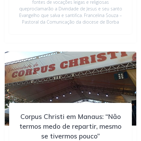
fontes de vocações leigas e religiosas
queproclamarão a Divindade de Jesus e seu santo
Evangelho que salva e santifica. Francelina Souza –
Pastoral da Comunicação da diocese de Borba
Corpus Christi em Manaus: “Não
termos medo de repartir, mesmo
se tivermos pouco”