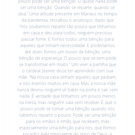
pouco pode ser uma bênção. O quase nada pode
ser uma bênção. Quando se reparte, quando se
doa.” Uma atitude presente em Manaus no tempo
da pandemia, ressaltou o arcebispo, dado que
“nós soubemos repartir tão pouco que tínhamos
em casa e deu para todos, ninguém precisou
passar fome. E fomos todos uma bênção para
aqueles que tinham necessidade. E poderíamos
até dizer, fomos um louvor de bênção, uma
bênção de esperança. O pouco que se tem pode
se transformar em muito.” Um viver a partilha que
o cardeal Steiner disse ter aprendido com sua
mãe. “Na nossa casa vinham aqueles que pediam,
e nós éramos muitos em casa. Mas a nossa mãe
nunca deixou ninguém vir bater na porta e sair sem
nada. É verdade que tínhamos um pouco menos
na mesa, mas ninguém saía sem receber. É que o
pouco pode se tornar uma bênção quando nós
sabemos repartir o pouco. Pode ser uma bênção
para os irmãos e irmãs que recebem, mas
especialmente uma bênção para nós, que fomos
tocados pela mensagem do reino de Deus, a