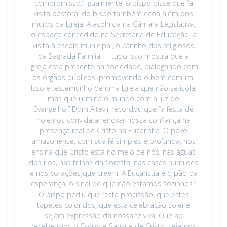
compromisso.” Igualmente, o bispo disse que “a
visita pastoral do bispo também ecoa além dos
muros da Igreja. A acolhida na Câmara Legislativa,
o espaço concedido na Secretaria de Educação, a
visita à escola municipal, o carinho dos religiosos
da Sagrada Família — tudo isso mostra que a
Igreja está presente na sociedade, dialogando com
os órgãos públicos, promovendo o bem comum.
Isso é testemunho de uma Igreja que não se isola,
mas que ilumina o mundo com a luz do
Evangelho.” Dom Altevir recordou que “a festa de
hoje nos convida a renovar nossa confiança na
presença real de Cristo na Eucaristia. O povo
amazonense, com sua fé simples e profunda, nos
ensina que Cristo está no meio de nós, nas águas
dos rios, nas trilhas da floresta, nas casas humildes
e nos corações que creem. A Eucaristia é o pão da
esperança, o sinal de que não estamos sozinhos.”
O bispo pediu que “esta procissão, que estes
tapetes coloridos, que esta celebração solene
sejam expressão da nossa fé viva. Que ao
recebermos o Corpo e Sangue de Cristo, sejamos