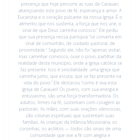
presença que hoje percorre as ruas de Carauari,
abençoando este povo de fé, esperança e amor. A
Eucaristia é o coração pulsante da nossa Igreja. É o
alimento que nos sustenta, a força que nos une, o
sinal de que Deus caminha conosco.” Ele pediu
que sua presença nessa paróquia “se converta em
sinal de comunhão, de cuidado pastoral, de
proximidade.” Segundo ele, não foi “apenas visitar,
mas caminhar convosco, ouvir o povo, partilhar da
realidade deste município, onde a Igreja católica se
faz presente. Isso é sinodalidade: uma Igreja que
caminha junto, que escuta, que se faz presente na
vida do povo.” Ele destacou “como é viva esta
Igreja de Carauari! Os jovens, com sua energia e
entusiasmo, são uma força transformadora. Os
adultos, firmes na fé, sustentam com coragem as
pastorais. As mães, com suas orações silenciosas,
são colunas espirituais que sustentam suas
famílias. As crianças da Infância Missionária, os
coroinhas, os acólitos — todos são sinais de uma
comunidade que vive a fé com alegria e