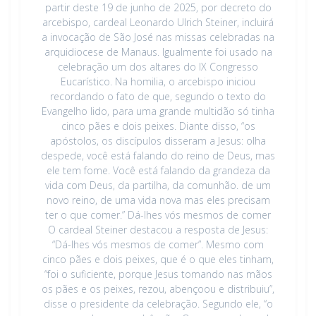
partir deste 19 de junho de 2025, por decreto do
arcebispo, cardeal Leonardo Ulrich Steiner, incluirá
a invocação de São José nas missas celebradas na
arquidiocese de Manaus. Igualmente foi usado na
celebração um dos altares do IX Congresso
Eucarístico. Na homilia, o arcebispo iniciou
recordando o fato de que, segundo o texto do
Evangelho lido, para uma grande multidão só tinha
cinco pães e dois peixes. Diante disso, “os
apóstolos, os discípulos disseram a Jesus: olha
despede, você está falando do reino de Deus, mas
ele tem fome. Você está falando da grandeza da
vida com Deus, da partilha, da comunhão. de um
novo reino, de uma vida nova mas eles precisam
ter o que comer.” Dá-lhes vós mesmos de comer
O cardeal Steiner destacou a resposta de Jesus:
“Dá-lhes vós mesmos de comer”. Mesmo com
cinco pães e dois peixes, que é o que eles tinham,
“foi o suficiente, porque Jesus tomando nas mãos
os pães e os peixes, rezou, abençoou e distribuiu”,
disse o presidente da celebração. Segundo ele, “o