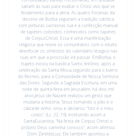
saíram às ruas para exaltar o Cristo vivo que se
fezalimento para a alma. As quatro Foranias da
diocese de Borba seguiram a tradição católica
com pinturas sacrasnas rua e a confecção manual
de tapetes coloridos, conhecidos como tapetes
de CorpusChristi. Essa é uma manifestação
religiosa que reúne os comunitários com o intuito
deenfocar os símbolos do calendário litúrgico nas
ruas em que a procissão irá passar. EmBorba, o
trajeto iniciou na basílica Santo Antônio, após a
celebração da Santa Missa,seguindo para o bairro
do Recreio, para a Comunidade de Nossa Senhora
das Dores. Segundo a Sagrada Escritura, em uma
noite de quinta-feira em Jerusalém, há dois mil
anos,Jesus de Nazaré realizou um gesto que
mudaria a história, “Jesus tomando o pão e o
cálicede vinho, orou e declarou: “Isto é o meu
corpo”. (Lc. 22, 19). Instituindo assim a
SantaEucaristia. “Na festa de Corpus Christi o
próprio Deus caminha conosco”, assim afirmou
Dom ZenildoLuiz. Ele também apontou a