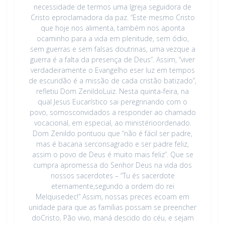
necessidade de termos uma Igreja seguidora de
Cristo eproclamadora da paz. “Este mesmo Cristo
que hoje nos alimenta, também nos aponta
ocaminho para a vida em plenitude, sem ódio,
sem guerras e sem falsas doutrinas, uma vezque a
guerra é a falta da presença de Deus”. Assim, “viver
verdadeiramente o Evangelho eser luz em tempos
de escuridão é a missão de cada cristão batizado”,
refletiu Dom ZenildoLuiz. Nesta quinta-feira, na
qual Jesus Eucarístico sai peregrinando com o
povo, somosconvidados a responder ao chamado
vocacional, em especial, ao ministérioordenado.
Dom Zenildo pontuou que “não é fácil ser padre,
mas é bacana serconsagrado e ser padre feliz,
assim o povo de Deus é muito mais feliz”. Que se
cumpra apromessa do Senhor Deus na vida dos
nossos sacerdotes – “Tu és sacerdote
eternamente,segundo a ordem do rei
Melquisedec!” Assim, nossas preces ecoam em
unidade para que as famílias possam se preencher
doCristo, Pão vivo, maná descido do céu, e sejam