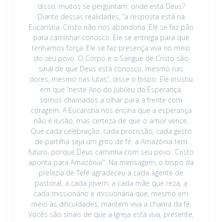
disso, muitos se perguntam: onde está Deus?
Diante dessas realidades, “a resposta está na
Eucaristia. Cristo não nos abandona. Ele se faz pão
para caminhar conosco. Ele se entrega para que
tenhamos força. Ele se faz presença viva no meio
do seu povo. O Corpo e o Sangue de Cristo são
sinal de que Deus está conosco, mesmo nas
dores, mesmo nas lutas”, disse o bispo. Ele insistiu
em que “neste Ano do Jubileu da Esperança,
somos chamados a olhar para a frente com
coragem. A Eucaristia nos ensina que a esperança
não é ilusão, mas certeza de que o amor vence.
Que cada celebração, cada procissão, cada gesto
de partilha seja um grito de fé: a Amazônia tem
futuro, porque Deus caminha com seu povo: ‘Cristo
aponta para Amazônia’”. Na mensagem, o bispo da
prelazia de Tefé agradeceu a cada agente de
pastoral, a cada jovem, a cada mãe que reza, a
cada missionário e missionária que, mesmo em
meio às dificuldades, mantém viva a chama da fé.
Vocês são sinais de que a Igreja está viva, presente,