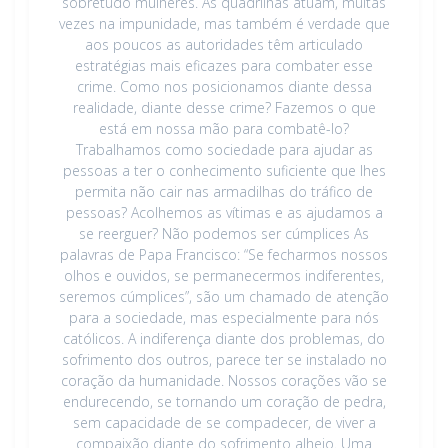
sobretudo mulheres. As quadrilhas atuam, muitas
vezes na impunidade, mas também é verdade que
aos poucos as autoridades têm articulado
estratégias mais eficazes para combater esse
crime. Como nos posicionamos diante dessa
realidade, diante desse crime? Fazemos o que
está em nossa mão para combatê-lo?
Trabalhamos como sociedade para ajudar as
pessoas a ter o conhecimento suficiente que lhes
permita não cair nas armadilhas do tráfico de
pessoas? Acolhemos as vítimas e as ajudamos a
se reerguer? Não podemos ser cúmplices As
palavras de Papa Francisco: “Se fecharmos nossos
olhos e ouvidos, se permanecermos indiferentes,
seremos cúmplices”, são um chamado de atenção
para a sociedade, mas especialmente para nós
católicos. A indiferença diante dos problemas, do
sofrimento dos outros, parece ter se instalado no
coração da humanidade. Nossos corações vão se
endurecendo, se tornando um coração de pedra,
sem capacidade de se compadecer, de viver a
compaixão diante do sofrimento alheio. Uma