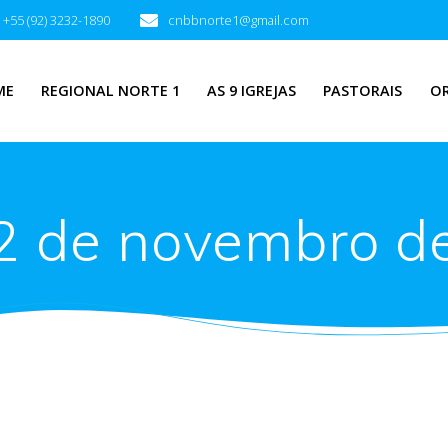
+55 (92) 3232-1890
cnbbnorte1@gmail.com
ME
REGIONAL NORTE 1
AS 9 IGREJAS
PASTORAIS
O
2 de novembro d
ra Jubileu de 70 anos