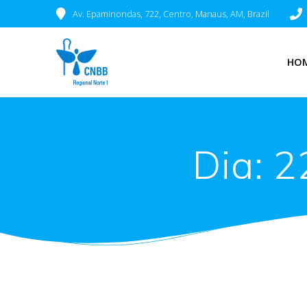
Av. Epaminondas, 722, Centro, Manaus, AM, Brazil
HO
Dia:
2
Diocese de Parintins encer