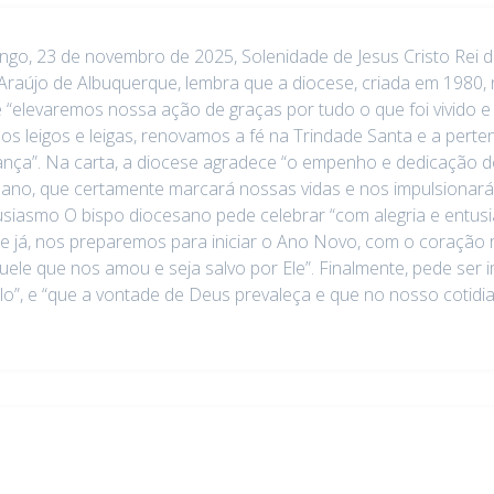
ngo, 23 de novembro de 2025, Solenidade de Jesus Cristo Rei do
Araújo de Albuquerque, lembra que a diocese, criada em 1980
 “elevaremos nossa ação de graças por tudo o que foi vivido e
ãos leigos e leigas, renovamos a fé na Trindade Santa e a perte
ança”. Na carta, a diocese agradece “o empenho e dedicação d
e ano, que certamente marcará nossas vidas e nos impulsionar
ntusiasmo O bispo diocesano pede celebrar “com alegria e entusi
e já, nos preparemos para iniciar o Ano Novo, com o coraçã
le que nos amou e seja salvo por Ele”. Finalmente, pede ser i
o”, e “que a vontade de Deus prevaleça e que no nosso cotidia