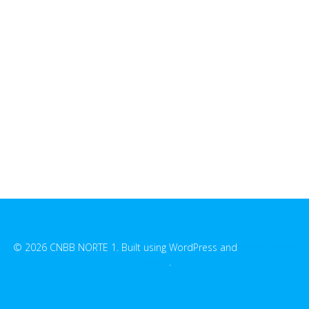
© 2026 CNBB NORTE 1. Built using WordPress and
EmpowerWP
Theme
.