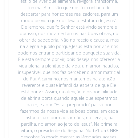
estilo de viver que alimenta, revigora, transforma,
ilumina. A missão que nos foi confiada de
despertar para horizontes realizadores, para um
modo de vida que nos leva a estatura de Jesus”.
Ele lembrou que “o Senhor está vindo sempre e
por isso, nos movimentamos nas boas obras, no
obrar da sabedoria. Não no receio e cautela, mas
na alegria e júbilo porque Jesus está por vir e nós
podemos entrar e participar do banquete sua vida.
Ele está sempre por vir, pois deseja nos oferecer a
vida plena, a plenitude da vida; um amor inaudito,
insuperável, que nos faz perceber o amor matricial
do Pai. A caminho, nos mantemos na atenção
reverente e quase infantil da espera de que Ele
está por vir. Assim, na atenção e disponibilidade
de abrir a porta quando aquele que esperamos
bater, e abrir. “Estar preparado” passa por
fazermos da nossa vida as boas obras, em cada
instante, um dom aos irmãos, no serviço, na
partilha, no amor, ao jeito de Jesus”. Na primeira
leitura, o presidente do Regional Norte1 da CNBB
descobre “o modo manter as lâmpadas acesas,