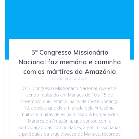
5º Congresso Missionário
Nacional faz memória e caminha
com os mártires da Amazônia
novembro 12, 2023
O 5º Congresso Missionário Nacional, que está
sendo realizado em Manaus de 10 a 15 de
novembro quis lembrar na tarde deste domingo
12, aqueles que deram a vida pela Amazônia,
muitos e muitas deles na missão. A Romaria dos
Mártires da Amazônia, que contou com a
participação das comunidades, áreas missionárias
e paróquias da arquidiocese de Manaus, recordou