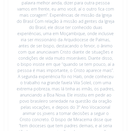
palavra melhor ainda, dizer para outra pessoa
vamos em frente, eu amo você, aí o outro fica com
mais coragem”. Experiências de missão da Igreja
do Brasil Com relação à missão ad gentes da Igreja
do Brasil, ele disse ter conhecido duas
experiências, uma em Moçambique, onde inclusive
iria ser missionário da Arquidiocese de Palmas,
antes de ser bispo, destacando o fervor, o ânimo
com que anunciavam Cristo diante de situações e
condições de vida muito miseráveis. Diante disso,
o bispo insiste em que “quando se tem pouco, aí a
pessoa é mais importante, o Cristo aparece mais”.
A segunda experiência foi no Haiti, onde conheceu
o trabalho na grande favela Vila Soleil, com uma
extrema pobreza, mas lá tinha as irmãs, os padres,
anunciando a Boa Nova. Ele insistiu em pedir ao
povo brasileiro seriedade na questão da oração
pelas vocações, e depois do 3º Ano Vocacional
animar os jovens a tomar decisões a seguir o
Cristo concreto. O bispo de Miracema disse que
“tem dioceses que tem padres demais, e aí seria