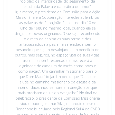
“do óleo da interioridade, do seguimento, da
escuta da Palavra e da prática do amor”.
Igualmente, o presidente da Comissão para a Ação
Missionária e a Cooperação Intereclesial, lembrou
as palavras do Papa João Paulo II no dia 10 de
julho de 1980 no mesmo local, quando ele se
dirigiu aos povos originários: “Que seja reconhecido
o direito de habitar as suas terras e dos
antepassados na paz e na serenidade, sem o
pesadelo que sejam desalojados em benefício de
outros, mas seguros, no espaço vital de suas vidas,
assim lhes será respeitada e favorecerá a
dignidade de cada um de vocês como povo e
como nação”. Um caminhar missionário para o
que Dom Maurício Jardim pediu que “Deus nos
ajude no caminho missionário da escuta e da
interioridade, indo sempre em direção aos que
mais precisam da luz do evangelho”. No final da
celebração, o presidente da Comissão Missionária
enviou o padre Josemar Silva, da arquidiocese de
Florianópolis, enviado pelo Regional Sul 4 da CNBB
para iniciar a missão na Arquidiocese de Nampula,