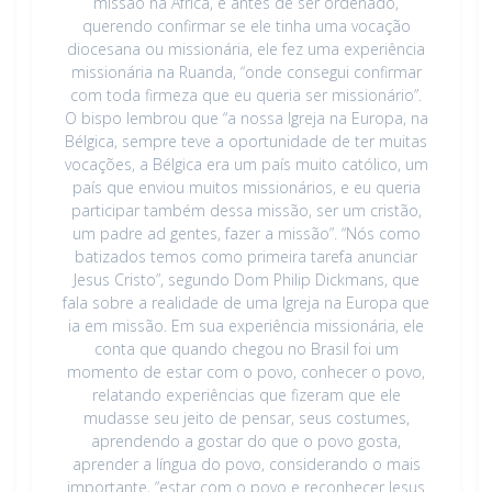
missão na África, e antes de ser ordenado,
querendo confirmar se ele tinha uma vocação
diocesana ou missionária, ele fez uma experiência
missionária na Ruanda, “onde consegui confirmar
com toda firmeza que eu queria ser missionário”.
O bispo lembrou que “a nossa Igreja na Europa, na
Bélgica, sempre teve a oportunidade de ter muitas
vocações, a Bélgica era um país muito católico, um
país que enviou muitos missionários, e eu queria
participar também dessa missão, ser um cristão,
um padre ad gentes, fazer a missão”. “Nós como
batizados temos como primeira tarefa anunciar
Jesus Cristo”, segundo Dom Philip Dickmans, que
fala sobre a realidade de uma Igreja na Europa que
ia em missão. Em sua experiência missionária, ele
conta que quando chegou no Brasil foi um
momento de estar com o povo, conhecer o povo,
relatando experiências que fizeram que ele
mudasse seu jeito de pensar, seus costumes,
aprendendo a gostar do que o povo gosta,
aprender a língua do povo, considerando o mais
importante, “estar com o povo e reconhecer Jesus