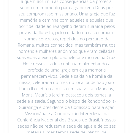
a quem assumiu as consequências da profecia,
sendo um momento para agradecer a Deus por
seu compromisso missionário. Uma Igreja que faz
memória e caminha com aqueles e aquelas que
por fidelidade ao Evangelho deram sua vida pelos
povos da floresta, pelo cuidado da casa comum.
Nomes concretos, repetidos no percurso da
Romaria, muitos conhecidos, mas também muitos
homens e mulheres anónimos que viram ceifadas
suas vidas a exemplo daquele que morreu na Cruz.
Hoje ressuscitados continuam alimentando a
profecia de uma Igreja em cuja memória
permanecem vivos. Sede e saída Na homilia da
missa, celebrada no mesmo local onde São João
Paulo II celebrou a missa em sua visita a Manaus,
Mons. Maurício Jardim destacou dois temas: a
sede e a saída. Segundo o bispo de Rondonópolis-
Guiratinga e presidente da Comissão para a Ação
Missionária e a Cooperação Intereclesial da
Conferência Nacional dos Bispos do Brasil, “nossas
sedes não se reduzem a sede de água e de coisas
materiais, mas temos sede de infinito, de