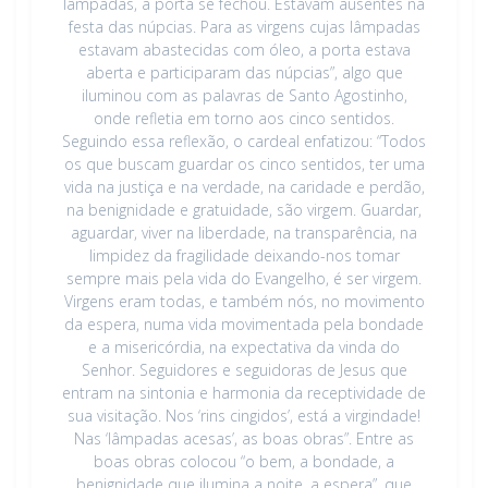
lâmpadas, a porta se fechou. Estavam ausentes na
festa das núpcias. Para as virgens cujas lâmpadas
estavam abastecidas com óleo, a porta estava
aberta e participaram das núpcias”, algo que
iluminou com as palavras de Santo Agostinho,
onde refletia em torno aos cinco sentidos.
Seguindo essa reflexão, o cardeal enfatizou: “Todos
os que buscam guardar os cinco sentidos, ter uma
vida na justiça e na verdade, na caridade e perdão,
na benignidade e gratuidade, são virgem. Guardar,
aguardar, viver na liberdade, na transparência, na
limpidez da fragilidade deixando-nos tomar
sempre mais pela vida do Evangelho, é ser virgem.
Virgens eram todas, e também nós, no movimento
da espera, numa vida movimentada pela bondade
e a misericórdia, na expectativa da vinda do
Senhor. Seguidores e seguidoras de Jesus que
entram na sintonia e harmonia da receptividade de
sua visitação. Nos ‘rins cingidos’, está a virgindade!
Nas ‘lâmpadas ace­sas’, as boas obras”. Entre as
boas obras colocou “o bem, a bondade, a
benignidade que ilumina a noite, a espera”, que