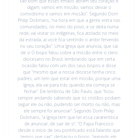
tão bom que esses irmãos abram seu coração e
digam, vamos em missão, vamos deixar o
comodismo e vamos em missão”. Segundo Dom
Philip Dickmans, “na hora em que a gente entra nas
comunidades, no meio do povo, e se deita numa
rede, vai visitar os indígenas, fica atolado no meio
da estrada, aí você fica sentindo o ardor fervendo
no seu coração”. Uma Igreja que anuncia, que sai
de si O bispo falou sobre a missão entre o clero
diocesano no Brasil, lembrando que em certa
ocasião falou com um dos seus bispos e disse
que “mesmo que a nossa diocese tenha cinco
padres, um tem que estar em missão, porque uma
Igreja, ela vai para trás quando ela começa se
fechar”. Ele lembrou de São Paulo, que “ficou
sempre andando sabendo que os cristãos podiam
seguir ele ou não, pudendo ser morto ou não, mas
ele sempre foi anunciar”. Segundo Dom Philip
Dickmans, “a Igreja tem que ter essa caraterística
de anunciar, de sair de si”. “O Papa Francisco
desde o início de seu pontificado está falando que
temos que sair”, destacou o bispo. Segundo ele,