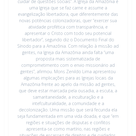
cuidar de questões sociais”. A Igreja da Amazônia é
uma Igreja que se faz carne e assume a
evangelização libertadora, que diferentemente das
novas potências colonizadoras, quer “exercer sua
atividade profética com transparência, e
apresentar o Cristo com todo seu potencial
libertador”, segundo diz o Documento Final do
Sínodo para a Amazônia. Com relação à missão ad
gentes, na Igreja da Amazônia ainda falta “uma
proposta mais sistematizada de
comprometimento com o envio missionário ad
gentes”, afirmou. Mons Zenildo Lima apresentou
algumas implicações para as Igrejas locais da
Amazônia frente ao apelo da missão ad gentes,
que deve estar marcada pela ousadia, a escuta, a
samaritaneidade, a inculturação e a
intefculturalidade, a comunidade e a
decolonização. Uma missão que será fecunda ela
seja fundamentada em uma vida doada, e que “em
regiões e situações de disputas e conflitos
apresenta-se como martírio, nas regiões e
situações de escassez de direitos e de cuidados,