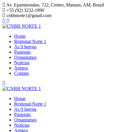
Skip
Av. Epaminondas, 722, Centro, Manaus, AM, Brazil
to
+55 (92) 3232-1890
content
cnbbnorte1@gmail.com
Home
Regional Norte 1
As 9 Igrejas
Pastorais
Organismos
Notícias
Artigos
Contato
Home
Regional Norte 1
As 9 Igrejas
Pastorais
Organismos
Notícias
Artigos