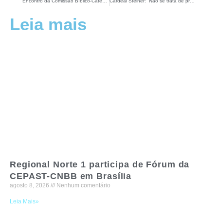
Encontro da Comissão Bíblico-Catequética Regional Norte1: Transmitir a fé àqueles que chegam a nós
Cardeal Steiner: “Não se trata de procurar culpas, pecados, mas de abrir todo o nosso ser à graça da cruz e da ressurreição de Jesus”
Leia mais
Regional Norte 1 participa de Fórum da
CEPAST-CNBB em Brasília
agosto 8, 2026
Nenhum comentário
Leia Mais»