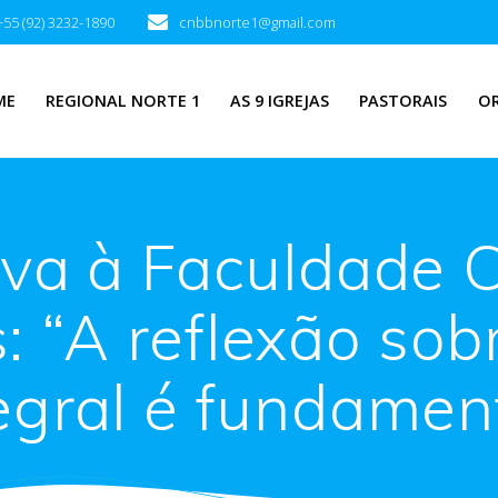
+55 (92) 3232-1890
cnbbnorte1@gmail.com
ME
REGIONAL NORTE 1
AS 9 IGREJAS
PASTORAIS
O
lva à Faculdade C
 “A reflexão sobr
egral é fundamen