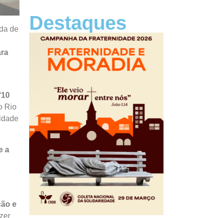
Destaques
oda de
ara
“
10
o Rio
uldade
e a
ção e
azer