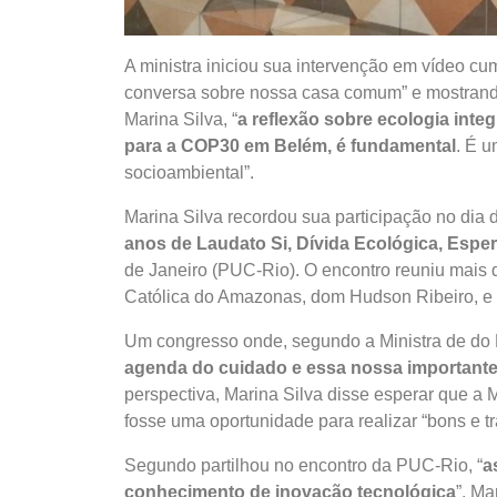
A ministra iniciou sua intervenção em vídeo cu
conversa sobre nossa casa comum” e mostrando 
Marina Silva, “
a reflexão sobre ecologia inte
para a COP30 em Belém, é fundamental
. É u
socioambiental”.
Marina Silva recordou sua participação no dia 
anos de Laudato Si, Dívida Ecológica, Espe
de Janeiro (PUC-Rio). O encontro reuniu mais d
Católica do Amazonas, dom Hudson Ribeiro, e 
Um congresso onde, segundo a Ministra de do
agenda do cuidado e essa nossa important
perspectiva, Marina Silva disse esperar que a
fosse uma oportunidade para realizar “bons e t
Segundo partilhou no encontro da PUC-Rio, “
a
conhecimento de inovação tecnológica
”. Ma