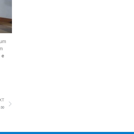
 um
um
 e
XT
-30