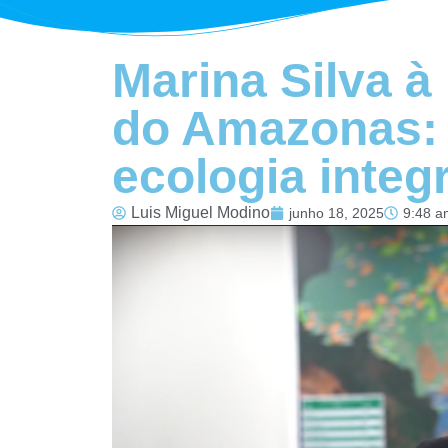
Marina Silva à
do Amazonas: 
ecologia integ
Luis Miguel Modino
junho 18, 2025
9:48 a