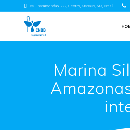
Av. Epaminondas, 722, Centro, Manaus, AM, Brazil
HO
Marina Si
Amazonas:
int