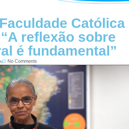
 Faculdade Católica
“A reflexão sobre
ral é fundamental”
No Comments
m