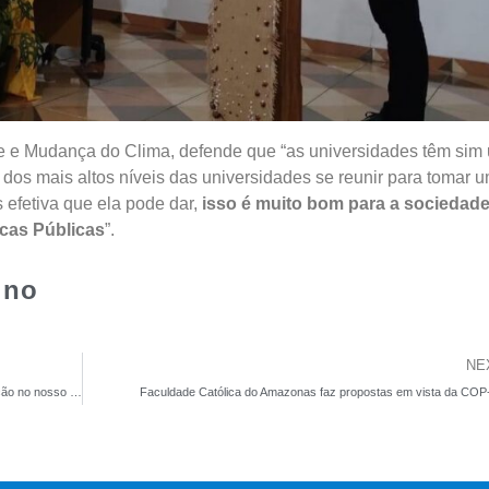
te e Mudança do Clima, defende que “as universidades têm sim
dos mais altos níveis das universidades se reunir para tomar 
 efetiva que ela pode dar,
isso é muito bom para a sociedade
icas Públicas
”.
ino
NE
Cardeal Steiner: “Celebrar a Santíssima Trindade é uma revolução no nosso modo de viver”
Faculdade Católica do Amazonas faz propostas em vista da COP