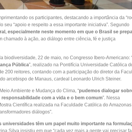
mprimentando os participantes, destacando a importância da “r
seu “apoio e respeito a essa importante iniciativa”. Segundo
gral, especialmente neste momento em que o Brasil se prep
m chamado à ação, ao diálogo entre ciência, fé e justiça
da biodiversidade, 22 de maio, no Congresso Ibero-Americano: 
rança Pública
”, realizado na Pontifícia Universidade Católica d
e 200 reitores, contando com a participação do diretor da Fac
do arcebispo de Manaus, cardeal Leonardo Ulrich Steiner.
 Meio Ambiente e Mudança do Clima, “
pudemos dialogar sobr
e responsabilidade com a vida e o bem comum
”. Nessa
 Mostra Científica realizada na Faculdade Católica do Amazonas
ransformadores diálogos”.
s universidades têm um papel muito importante na formula
rina Silva insistiu em que “cada vez mais a gente vai precisar f