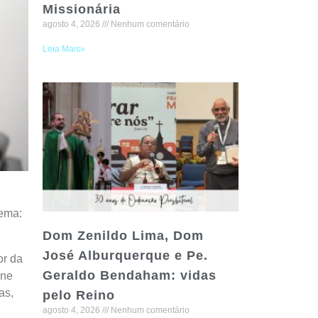
Missionária
agosto 4, 2026
Nenhum comentário
Leia Mais»
tema:
Dom Zenildo Lima, Dom
José Alburquerque e Pe.
or da
Geraldo Bendaham: vidas
ene
as,
pelo Reino
agosto 4, 2026
Nenhum comentário