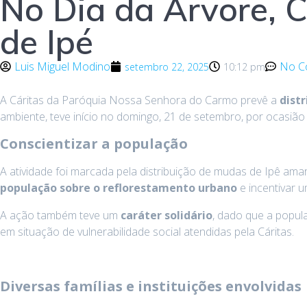
No Dia da Árvore, C
de Ipé
Luis Miguel Modino
No C
setembro 22, 2025
10:12 pm
A Cáritas da Paróquia Nossa Senhora do Carmo prevê a
dist
ambiente, teve início no domingo, 21 de setembro, por ocasião
Conscientizar a população
A atividade foi marcada pela distribuição de mudas de Ipê am
população sobre o reflorestamento urbano
e incentivar u
A ação também teve um
caráter solidário
, dado que a popul
em situação de vulnerabilidade social atendidas pela Cáritas.
Diversas famílias e instituições envolvidas