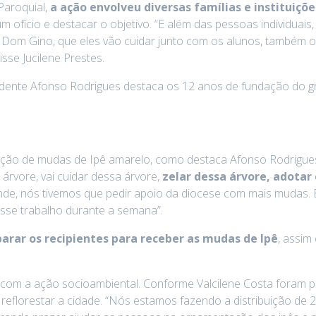
Paroquial,
a ação envolveu diversas famílias e instituiç
um ofício e destacar o objetivo. “E além das pessoas individuai
la Dom Gino, que eles vão cuidar junto com os alunos, também o
sse Jucilene Prestes.
residente Afonso Rodrigues destaca os 12 anos de fundação do
ação de mudas de Ipê amarelo, como destaca Afonso Rodrigues: 
árvore, vai cuidar dessa árvore,
zelar dessa árvore, adotar
nde, nós tivemos que pedir apoio da diocese com mais mudas.
 esse trabalho durante a semana”.
rar os recipientes para receber as mudas de Ipê
, assim
com a ação socioambiental. Conforme Valcilene Costa foram pr
 a reflorestar a cidade. “Nós estamos fazendo a distribuição 