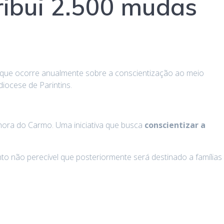
tribui 2.500 mudas
, que ocorre anualmente sobre a conscientização ao meio
iocese de Parintins.
nhora do Carmo. Uma iniciativa que busca
conscientizar a
to não perecível que posteriormente será destinado a famílias