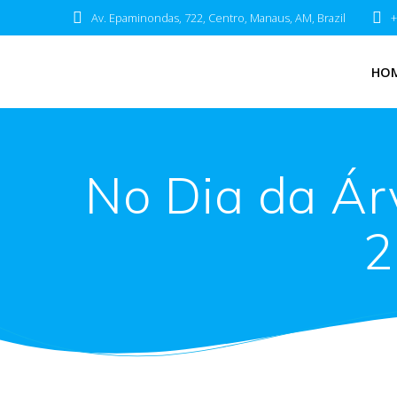
Av. Epaminondas, 722, Centro, Manaus, AM, Brazil
+
HO
No Dia da Árv
2