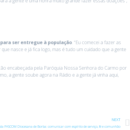
para a gente é uma honra muito grande fazer essas doações”,
para ser entregue à população
. “Eu comecei a fazer as
que nasce e já fica logo, mas é tudo um cuidado que a gente
da ação encabeçada pela Paróquia Nossa Senhora do Carmo por
smo, a gente soube agora na Rádio e a gente já vinha aqui,
NEXT
da PASCOM Diocesana de Borba: comunicar com espírito de serviço, fé e comunhão