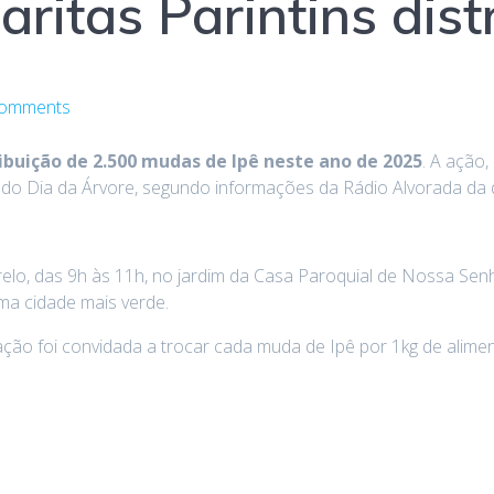
aritas Parintins dis
omments
ribuição de 2.500 mudas de Ipê neste ano de 2025
. A ação
 do Dia da Árvore, segundo informações da Rádio Alvorada da d
arelo, das 9h às 11h, no jardim da Casa Paroquial de Nossa Se
ma cidade mais verde.
ação foi convidada a trocar cada muda de Ipê por 1kg de alimen