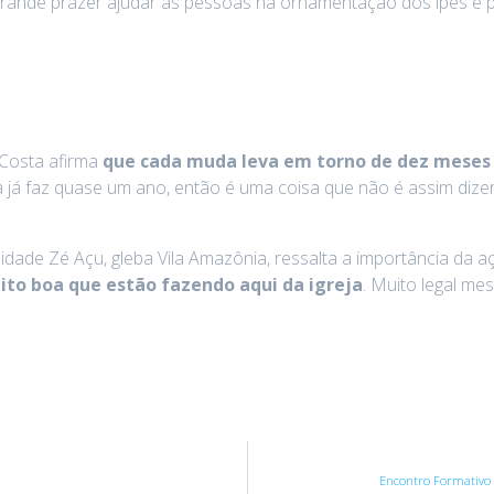
grande prazer ajudar as pessoas na ornamentação dos ipês e 
 Costa afirma
que cada muda leva em torno de dez meses 
á faz quase um ano, então é uma coisa que não é assim dizer 
nidade Zé Açu, gleba Vila Amazônia, ressalta a importância 
ito boa que estão fazendo aqui da igreja
. Muito legal me
Encontro Formativo 