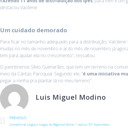
fazendo 11 anos de distribuição dos ipês
, para mim é um 
destacou Vacilene.
Um cuidado demorado
Para ficar no tamanho adequado para a distribuição, Valcilene
mudas no mês de novembro e aí do mês de novembro já agora j
tem para ajudar ela no crescimento”, ressaltou.
O parintinense Sílvio Guimarães, que tem um terreno na comu
meio da Cáritas Paroquial. Segundo ele, “
é uma iniciativa mu
pegar a minha pra plantar lá no meu terreno”.
Luis Miguel Modino
PREVIOUS
Conselho de Leigos e Leigas do Regional Norte 1 realiza 10º Assembleia