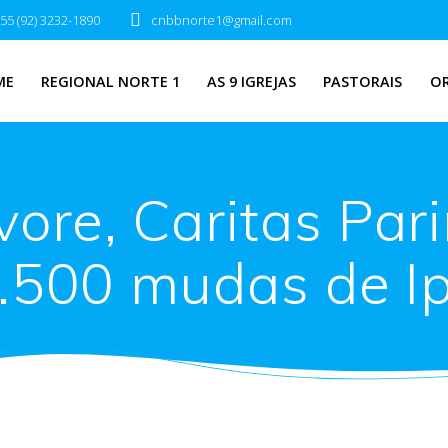
55 (92) 3232-1890
cnbbnorte1@gmail.com
ME
REGIONAL NORTE 1
AS 9 IGREJAS
PASTORAIS
O
ore, Caritas Parin
.500 mudas de I