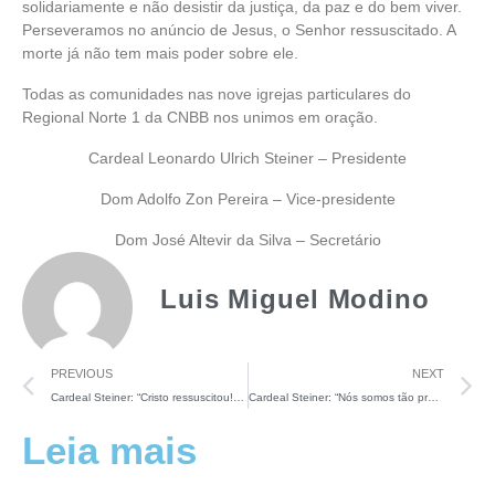
solidariamente e não desistir da justiça, da paz e do bem viver.
Perseveramos no anúncio de Jesus, o Senhor ressuscitado. A
morte já não tem mais poder sobre ele.
Todas as comunidades nas nove igrejas particulares do
Regional Norte 1 da CNBB nos unimos em oração.
Cardeal Leonardo Ulrich Steiner – Presidente
Dom Adolfo Zon Pereira – Vice-presidente
Dom José Altevir da Silva – Secretário
Luis Miguel Modino
PREVIOUS
NEXT
Cardeal Steiner: “Cristo ressuscitou! Esse anúncio chegue a todos, a cada casa, a cada família”
Cardeal Steiner: “Nós somos tão profundamente agradecidos, porque Papa Francisco tinha um carinho tão grande pela Amazônia”
Leia mais