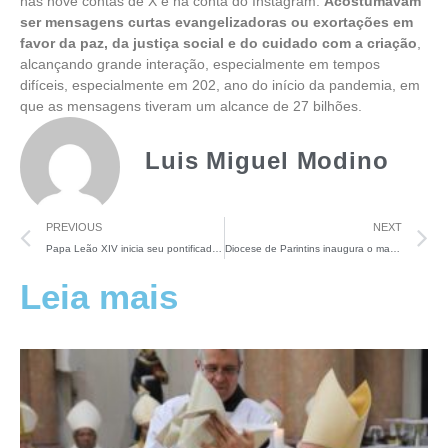
nas nove contas de X e na conta do Instagram.
Acostumavam
ser mensagens curtas evangelizadoras ou exortações em
favor da paz, da justiça social e do cuidado com a criação
,
alcançando grande interação, especialmente em tempos
difíceis, especialmente em 202, ano do início da pandemia, em
que as mensagens tiveram um alcance de 27 bilhões.
Luis Miguel Modino
PREVIOUS
NEXT
Papa Leão XIV inicia seu pontificado como Papa da Paz, também na comunicação
Diocese de Parintins inaugura o mausoleu de seu primeiro bispo, dom Arcângelo Cerquia
Leia mais