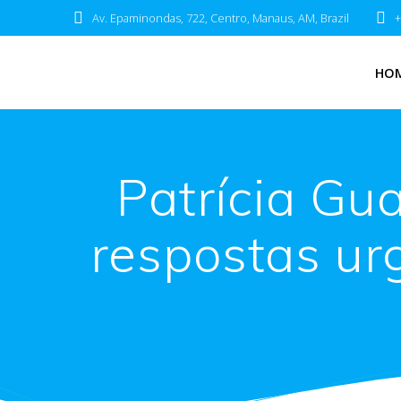
Av. Epaminondas, 722, Centro, Manaus, AM, Brazil
+
HO
Patrícia Gu
respostas urg