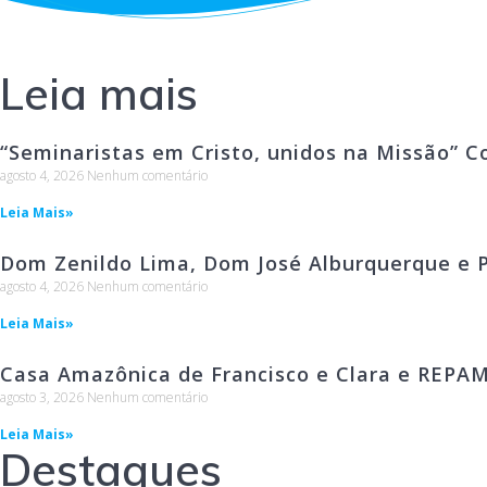
Leia mais
“Seminaristas em Cristo, unidos na Missão” C
agosto 4, 2026
Nenhum comentário
Leia Mais»
Dom Zenildo Lima, Dom José Alburquerque e P
agosto 4, 2026
Nenhum comentário
Leia Mais»
Casa Amazônica de Francisco e Clara e REPA
agosto 3, 2026
Nenhum comentário
Leia Mais»
Destaques