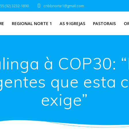
55 (92) 3232-1890
cnbbnorte1@gmail.com
ME
REGIONAL NORTE 1
AS 9 IGREJAS
PASTORAIS
O
alinga à COP30:
entes que esta c
exige”