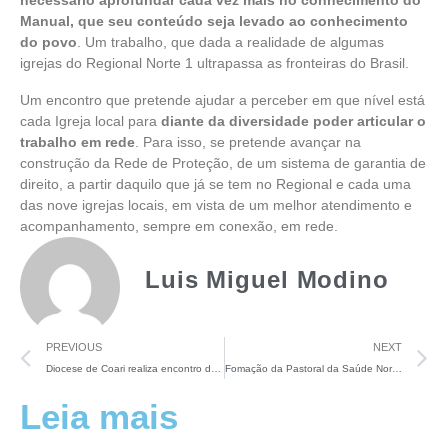
necessário aprofundar cada vez mais no conhecimento do
Manual, que seu conteúdo seja levado ao conhecimento
do povo
. Um trabalho, que dada a realidade de algumas
igrejas do Regional Norte 1 ultrapassa as fronteiras do Brasil.
Um encontro que pretende ajudar a perceber em que nível está
cada Igreja local para
diante da diversidade poder articular o
trabalho em rede
. Para isso, se pretende avançar na
construção da Rede de Proteção, de um sistema de garantia de
direito, a partir daquilo que já se tem no Regional e cada uma
das nove igrejas locais, em vista de um melhor atendimento e
acompanhamento, sempre em conexão, em rede.
Luis Miguel Modino
PREVIOUS
NEXT
Diocese de Coari realiza encontro do clero e Missa dos Santos Óleos em Anori
Fomação da Pastoral da Saúde Norte 1 em São Paulo de Olivença
Leia mais