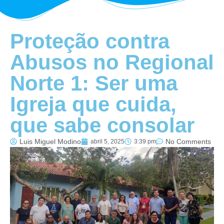
Proteção contra
Abusos no Regional
Norte 1: Ser uma
Igreja que cuida,
que sabe consolar
Luis Miguel Modino
No Comments
abril 5, 2025
3:39 pm