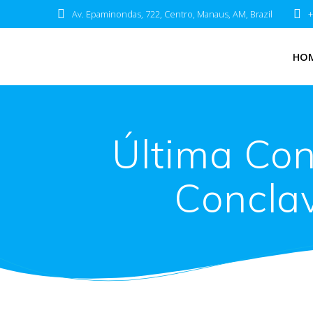
Av. Epaminondas, 722, Centro, Manaus, AM, Brazil
+
HO
Última Con
Concla