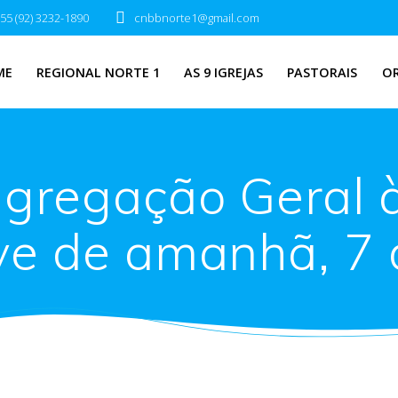
55 (92) 3232-1890
cnbbnorte1@gmail.com
ME
REGIONAL NORTE 1
AS 9 IGREJAS
PASTORAIS
O
gregação Geral 
ve de amanhã, 7 