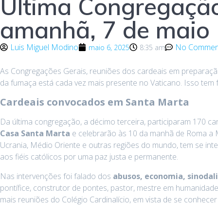
Última Congregação
amanhã, 7 de maio
Luis Miguel Modino
No Commen
maio 6, 2025
8:35 am
As Congregações Gerais, reuniões dos cardeais em preparação 
da fumaça está cada vez mais presente no Vaticano. Isso tem f
Cardeais convocados em Santa Marta
Da última congregação, a décimo terceira, participaram 170 card
Casa Santa Marta
e celebrarão às 10 da manhã de Roma a M
Ucrania, Médio Oriente e outras regiões do mundo, tem se inte
aos fiéis católicos por uma paz justa e permanente.
Nas intervenções foi falado dos
abusos, economia, sinodal
pontífice, construtor de pontes, pastor, mestre em humanidad
mais reuniões do Colégio Cardinalício, em vista de se conhecer 