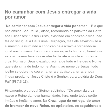
No caminhar com Jesus entregar a vida
por amor
“
No caminhar com Jesus entregar a vida por amor
… É o que
nos ensina São Paulo”, disse, recordando as palavras da Carta
aos Filipenses: “Jesus Cristo, existindo em condição divina, não
fez do ser igual a Deus uma usurpação, mas ele esvaziou-se a
si mesmo, assumindo a condição de escravo e tornando-se
igual aos homens. Encontrado com aspecto humano, humilhou-
se a si mesmo fazendo-se obediente até a morte e morte de
cruz. Por isso, Deus o exaltou acima de tudo e lhe deu o Nome
que está cima de todo nome. Assim, ao nome de Jesus, todo
joelho se dobre no céu e na terra e abaixo da terra, e toda
língua proclame: Jesus Cristo é o Senhor, para a glória de Deus
Pai” (Fl 7,6-11).
Finalmente, o cardeal Steiner sublinhou: “Do amor da cruz
nasce o Reino da nova humanidade, livre, onde todos serão
irmãos e irmãs no amor.
Na Cruz, lugar da entrega, do amor
do irromper do novo Reino, os apóstolos, os seguidores e