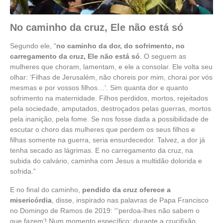
No caminho da cruz, Ele não está só
Segundo ele, “
no caminho da dor, do sofrimento, no
carregamento da cruz, Ele não está só
. O seguem as
mulheres que choram, lamentam, e ele a consolar. Ele volta seu
olhar: ‘Filhas de Jerusalém, não choreis por mim, chorai por vós
mesmas e por vossos filhos…’. Sim quanta dor e quanto
sofrimento na maternidade. Filhos perdidos, mortos, rejeitados
pela sociedade, amputados, destroçados pelas guerras, mortos
pela inanição, pela fome. Se nos fosse dada a possibilidade de
escutar o choro das mulheres que perdem os seus filhos e
filhas somente na guerra, seria ensurdecedor. Talvez, a dor já
tenha secado as lágrimas. E no carregamento da cruz, na
subida do calvário, caminha com Jesus a multidão dolorida e
sofrida.”
E no final do caminho,
pendido da cruz oferece a
misericórdia
, disse, inspirado nas palavras de Papa Francisco
no Domingo de Ramos de 2019: “’perdoa-lhes não sabem o
que fazem’! Num momento específico: durante a crucifixão,