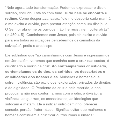
“Nele agora tudo transformação. Podemos expressar e dizer:
solidão,
solitudo
; Está só com tudo.
Tudo nele se encontra e
redime
. Como despertava Isaias: “ele me desperta cada manhã
e me excita o ouvido, para prestar atenção como um discípulo.
O Senhor abriu-me os ouvidos; não lhe resisti nem voltei atrás”
(Is 450,4-5). Caminhemos com Jesus, pois ele excita o ouvido
para em todas as situações percebermos os caminhos da
salvação”, pediu o arcebispo.
Ele sublinhou que “ao caminharmos com Jesus e ingressarmos
em Jerusalém, veremos que caminha com a cruz nas costas, é
crucificado e morto na cruz.
Ao contemplarmos crucificado,
contemplamos os doidos, os sofridos, os descartados e
crucificados dos nossos dias
. Mulheres e homens que
sofrem violência, são excluídos, explorados, privados de direitos
e de dignidade. O Pendente da cruz e nela morrido, a nos
provocar a não nos conformarmos com o ódio, a divisão, a
violência, as guerras, os assassinatos, as ideologias que
sufocam e matam. Ele a indicar outro caminho: oferecer
consolo, perdão, fraternidade. Significa evitar que mulheres e
homens continuem a crucificar outros irmãs e irmãos.”