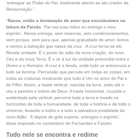
‘entregue’ ao Poder do Pai, totalmente aberto ao ato criador da
Ressurreição.”
“
Nasce, então a declaração de amor que escutávamos na
leitura da Paixão
: ‘Pai nas tuas mãos eu entrego o meu
espírito’. Nessa entrega, sem reservas, sem condicionamentos,
sem porque, sem para que, apenas gratuidade de amor, lemos
e vemos a salvação que nasce da cruz. A cruz torna-se elo.
Revela unidade. É o ponto de salto da nova criação, do novo
Céu e da nova Terra. É o vir à luz da unidade primordial entre o
Divino e o Humano. A cruz é a fenda, onde tudo se entrecruza e
tudo se ilumina. Percussão que percute em todas as coisas, em
todas as criaturas mostrando que tudo é Um no amor do Pai e
do Filho. Assim, a haste vertical, nascida da terra, sobe até o
céu e penetra o íntimo de Deus. A haste horizontal, cruzada e
sustentada pela vertical, percorre toda a terra e invade os
horizontes de toda a humanidade, de toda a história e de todo o
universo, levando a todos e a tudo a salvadora jovialidade do
novo Adão. E depois do grito expirou, entregou o espírito”,
disse inspirado no comentário de Fernandes e Fassini.
Tudo nele se encontra e redime