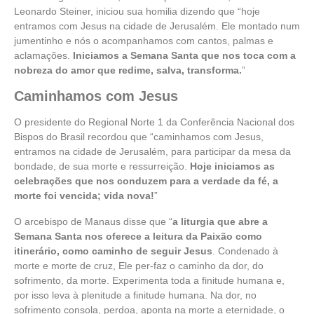
Leonardo Steiner, iniciou sua homilia dizendo que “hoje
entramos com Jesus na cidade de Jerusalém. Ele montado num
jumentinho e nós o acompanhamos com cantos, palmas e
aclamações.
Iniciamos a Semana Santa que nos toca com a
nobreza do amor que redime, salva, transforma.
”
Caminhamos com Jesus
O presidente do Regional Norte 1 da Conferência Nacional dos
Bispos do Brasil recordou que “caminhamos com Jesus,
entramos na cidade de Jerusalém, para participar da mesa da
bondade, de sua morte e ressurreição.
Hoje iniciamos as
celebrações que nos conduzem para a verdade da fé, a
morte foi vencida; vida nova!
”
O arcebispo de Manaus disse que “
a liturgia que abre a
Semana Santa nos oferece a leitura da Paixão como
itinerário, como caminho de seguir Jesus
. Condenado à
morte e morte de cruz, Ele per-faz o caminho da dor, do
sofrimento, da morte. Experimenta toda a finitude humana e,
por isso leva à plenitude a finitude humana. Na dor, no
sofrimento consola, perdoa, aponta na morte a eternidade, o