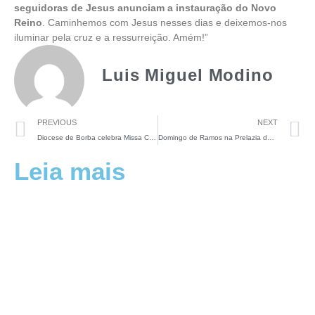
seguidoras de Jesus anunciam a instauração do Novo
Reino
. Caminhemos com Jesus nesses dias e deixemos-nos
iluminar pela cruz e a ressurreição. Amém!”
Luis Miguel Modino
PREVIOUS
NEXT
Diocese de Borba celebra Missa Crismal em Novo Aripuanã
Domingo de Ramos na Prelazia de Tefé: A canoa que virou jumentinho
Leia mais