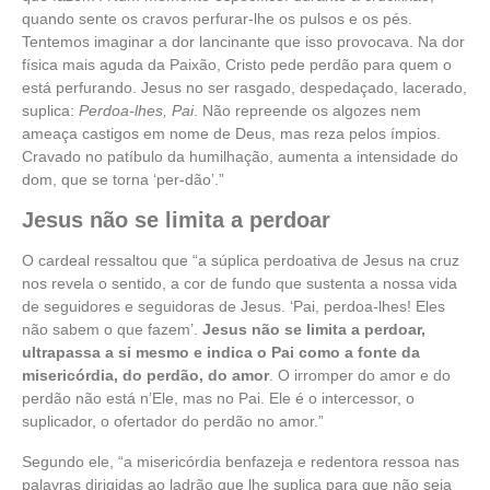
quando sente os cravos perfurar-lhe os pulsos e os pés.
Tentemos imaginar a dor lancinante que isso provocava. Na dor
física mais aguda da Paixão, Cristo pede perdão para quem o
está perfurando. Jesus no ser rasgado, despedaçado, lacerado,
suplica:
Perdoa-lhes, Pai
. Não repreende os algozes nem
ameaça castigos em nome de Deus, mas reza pelos ímpios.
Cravado no patíbulo da humilhação, aumenta a intensidade do
dom, que se torna ‘per-dão’.”
Jesus não se limita a perdoar
O cardeal ressaltou que “a súplica perdoativa de Jesus na cruz
nos revela o sentido, a cor de fundo que sustenta a nossa vida
de seguidores e seguidoras de Jesus. ‘Pai, perdoa-lhes! Eles
não sabem o que fazem’.
Jesus não se limita a perdoar,
ultrapassa a si mesmo e indica o Pai como a fonte da
misericórdia, do perdão, do amor
. O irromper do amor e do
perdão não está n’Ele, mas no Pai. Ele é o intercessor, o
suplicador, o ofertador do perdão no amor.”
Segundo ele, “a misericórdia benfazeja e redentora ressoa nas
palavras dirigidas ao ladrão que lhe suplica para que não seja