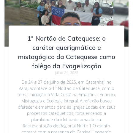
1° Nortão de Catequese: o
caráter querigmático e
mistagógico da Catequese como
folêgo da Evagelização
julho 24, 2025
De 24 a 27 de julho de 2025, em Castanhal, no
Pará, acontece o 1° Nortão de Catequese, com o
tema: Iniciação à Vida Cristã na Amazônia: Anúncio,
Mistagogia e Ecologia Integral. A reflexão busca
oferecer elementos para as Igrejas Locais em seus
processos catequéticos, fortalencendo a
pluralidade da idetidade amazônica.
Representação do Regional Norte 1 O evento
contará com a presença do Cardeal Leonardo