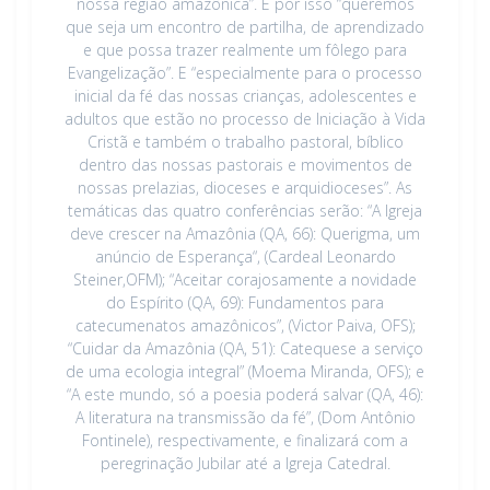
nossa região amazônica”. E por isso “queremos
que seja um encontro de partilha, de aprendizado
e que possa trazer realmente um fôlego para
Evangelização”. E “especialmente para o processo
inicial da fé das nossas crianças, adolescentes e
adultos que estão no processo de Iniciação à Vida
Cristã e também o trabalho pastoral, bíblico
dentro das nossas pastorais e movimentos de
nossas prelazias, dioceses e arquidioceses”. As
temáticas das quatro conferências serão: “A Igreja
deve crescer na Amazônia (QA, 66): Querigma, um
anúncio de Esperança“, (Cardeal Leonardo
Steiner,OFM); “Aceitar corajosamente a novidade
do Espírito (QA, 69): Fundamentos para
catecumenatos amazônicos”, (Victor Paiva, OFS);
“Cuidar da Amazônia (QA, 51): Catequese a serviço
de uma ecologia integral” (Moema Miranda, OFS); e
“A este mundo, só a poesia poderá salvar (QA, 46):
A literatura na transmissão da fé”, (Dom Antônio
Fontinele), respectivamente, e finalizará com a
peregrinação Jubilar até a Igreja Catedral.