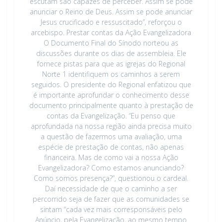
escutam são capazes de perceber. Assim se pode
anunciar o Reino de Deus. Assim se pode anunciar
Jesus crucificado e ressuscitado”, reforçou o
arcebispo. Prestar contas da Ação Evangelizadora
O Documento Final do Sínodo norteou as
discussões durante os dias de assembleia. Ele
fornece pistas para que as igrejas do Regional
Norte 1 identifiquem os caminhos a serem
seguidos. O presidente do Regional enfatizou que
é importante aprofundar o conhecimento desse
documento principalmente quanto à prestação de
contas da Evangelização. “Eu penso que
aprofundada na nossa região ainda precisa muito
a questão de fazermos uma avaliação, uma
espécie de prestação de contas, não apenas
financeira. Mas de como vai a nossa Ação
Evangelizadora? Como estamos anunciando?
Como somos presença?”, questionou o cardeal.
Daí necessidade de que o caminho a ser
percorrido seja de fazer que as comunidades se
sintam “cada vez mais corresponsáveis pelo
Anúncio, pela Evangelização, ao mesmo tempo