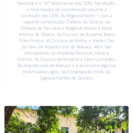
Nacional e o 16° Intereclesial das CEBs. Na eleição,
a nova equipe de coordenação assume a
condução das CEBs do Regional Norte 1 com a
seguinte composição: Darlene de Oliveira, da
Prelazia de Itacoatiara; Magleide Roque e Maria
Antônia de Oliveira, da Diocese de Roraima; Maria
Eliani Pereira, da Diocese de Borba, e Suelen Cley
da Silva, da Arquidiocese de Manaus. Além das
articuladoras na Ampliada Nacional, Adriana
Chirone, da Diocese de Roraima e Zélia Guimarães,
da Arquidiocese de Manaus e a assessora regional,
Irmã Paulina Lagos, da Congregação Irmãs da
Sagrada Família de Spoleto.