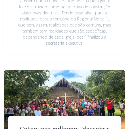
também dar a conhecer tudo aquilo que a gente
foi construindo como perspectiva de construção
das novas diretrizes. Tendo esse olhar para a
realidade, para o território do Regional Norte 1,
que tem, assim, realidades que são comuns, mas
também tem realidades que são específicas,
dependendo de cada igreja local”, finalizou a
secretária executiva.
Catequese indígena: “descobrir