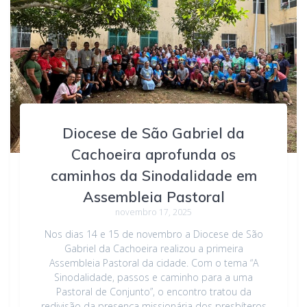
Diocese de São Gabriel da
Cachoeira aprofunda os
caminhos da Sinodalidade em
Assembleia Pastoral
novembro 17, 2025
Nos dias 14 e 15 de novembro a Diocese de São
Gabriel da Cachoeira realizou a primeira
Assembleia Pastoral da cidade. Com o tema “A
Sinodalidade, passos e caminho para a uma
Pastoral de Conjunto”, o encontro tratou da
redivisão da presença missionária dos presbíteros