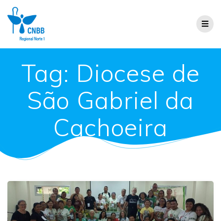
Tag:
Diocese de
São Gabriel da
Cachoeira