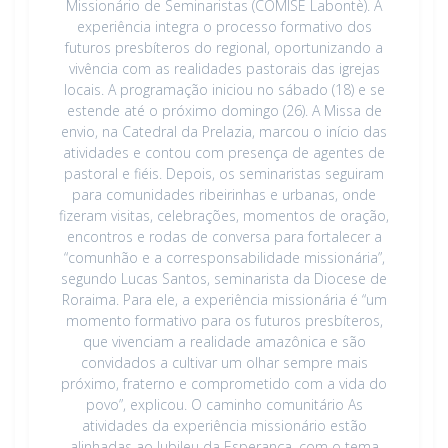
Missionário de Seminaristas (COMISE Labontè). A
experiência integra o processo formativo dos
futuros presbíteros do regional, oportunizando a
vivência com as realidades pastorais das igrejas
locais. A programação iniciou no sábado (18) e se
estende até o próximo domingo (26). A Missa de
envio, na Catedral da Prelazia, marcou o início das
atividades e contou com presença de agentes de
pastoral e fiéis. Depois, os seminaristas seguiram
para comunidades ribeirinhas e urbanas, onde
fizeram visitas, celebrações, momentos de oração,
encontros e rodas de conversa para fortalecer a
“comunhão e a corresponsabilidade missionária”,
segundo Lucas Santos, seminarista da Diocese de
Roraima. Para ele, a experiência missionária é “um
momento formativo para os futuros presbíteros,
que vivenciam a realidade amazônica e são
convidados a cultivar um olhar sempre mais
próximo, fraterno e comprometido com a vida do
povo”, explicou. O caminho comunitário As
atividades da experiência missionário estão
alinhadas ao Jubileu da Esperança, com o tema