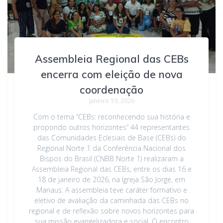
Assembleia Regional das CEBs
encerra com eleição de nova
coordenação
janeiro 19, 2026
Com o tema “CEBs: reconhecendo sua história e
propondo outros horizontes” 44 representantes
das Comunidades Eclesiais de Base (CEBs) do
Regional Norte 1 da Conferência Nacional dos
Bispos do Brasil (CNBB Norte 1) realizaram a
Assembleia Regional das CEBs, entre os dias 16 e
18 de janeiro de 2026, na Igreja São Jorge, em
Manaus. A assembleia teve caráter formativo e
eletivo de avaliação da caminhada das CEBs no
regional e de reflexão sobre novos horizontes para
sua missão evangelizadora e social. O encontro