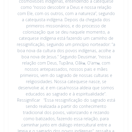
cosmovisões indígenas, entendendo a catequese
como “nosso descobrir a Deus e nossa relação
com Ele, com os outros, com a natureza”, segundo
a catequista indígena. Depois da chegada dos
primeiros missionários, e do processo de
colonização que se deu naquele momento, a
catequese indígena está fazendo um caminho de
ressignificação, seguindo um princípio norteador: “a
boa nova da cultura dos povos indígenas, acolhe a
boa nova de Jesus.” Segundo Deusimar, “nossa
relação com Deus, Tupãna, Oãkʉ, O’amʉ, com
nossos antepassados, nossos pais e mães
primeiros, vem do sagrado de nossas culturas e
religiosidades. Nossa catequese nasce, se
desenvolve aí, é em casa/nossa aldeia que somos
educados ao sagrado e à espiritualidade”.
Ressignificar “Essa ressignificação do sagrado está
sendo realizada a partir do conhecimento
tradicional dos povos, valorizando e rezando
como batizados, fazendo essa relação, para
caminhar junto em diálogo intercultural entre a
Igreja e o sagrado dos povos indígenas”, ressalta a