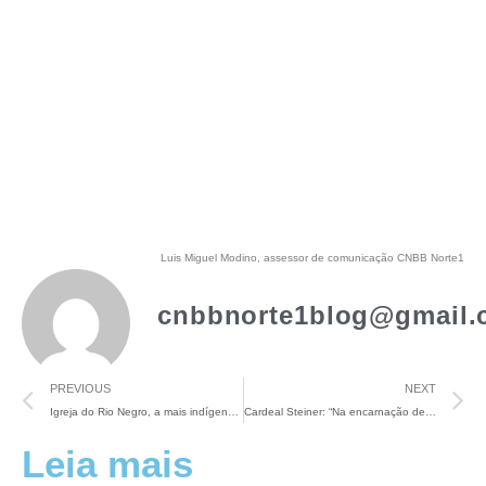
Luis Miguel Modino, assessor de comunicação CNBB Norte1
cnbbnorte1blog@gmail.
PREVIOUS
NEXT
Igreja do Rio Negro, a mais indígena do Brasil, abre o Jubileu do Ano Santo da Esperança
Cardeal Steiner: “Na encarnação de Deus, está Maria, Mãe de Deus, que em Jesus é nossa Mãe e Mãe da Igreja”
Leia mais