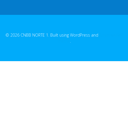
© 2026 CNBB NORTE 1. Built using WordPress and
EmpowerWP
Theme
.