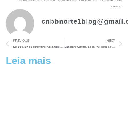
Lourenço
cnbbnorte1blog@gmail.
PREVIOUS
NEXT
De 16 a 19 de setembro, Assembleia do Regional Norte1 debaterá sobre ministerialidade
Encontro Cultural Local “A Festa da Moça Nova” Fortalece a Tradição e a Espiritualidade do Povo Magüta
Leia mais