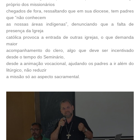
próprio dos missionários
chegados de fora, ressaltando que em sua diocese, tem padres
que “não conhecem
as nossas áreas indígenas”, denunciando que a falta de
presença da Igreja
católica provoca a entrada de outras igrejas, o que demanda
maior
acompanhamento do clero, algo que deve ser incentivado
desde o tempo do Seminário,
desde a animação vocacional, ajudando os padres a ir além do
litúrgico, não reduzir
a missão só ao aspecto sacramental.