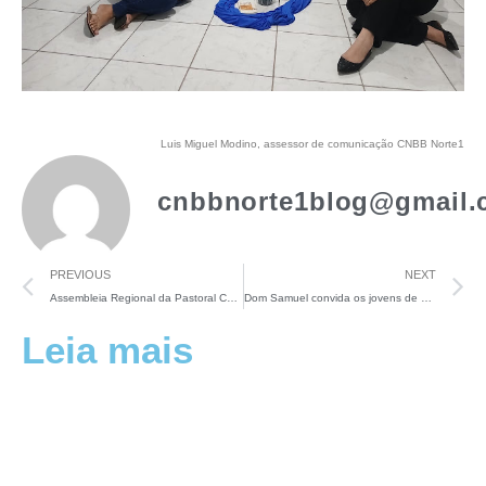
Luis Miguel Modino, assessor de comunicação CNBB Norte1
cnbbnorte1blog@gmail.
PREVIOUS
NEXT
Assembleia Regional da Pastoral Carcerária: Solidariedade aos irmãos e irmãs encarcerados
Dom Samuel convida os jovens de Manaus a escutar o Espírito e serem protagonistas e anunciadores do Evangelho
Leia mais