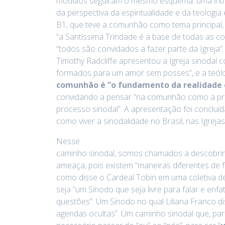
módulos seguiram o mesmo esquema: uma intro
da perspectiva da espiritualidade e da teologi
B1, que teve a comunhão como tema principal, 
“a Santíssima Trindade é a base de todas as co
“todos são convidados a fazer parte da Igreja”.
Timothy Radcliffe apresentou a Igreja sinoda
formados para um amor sem posses”, e a teó
comunhão é “o fundamento da realidade e 
convidando a pensar “na comunhão como a prim
processo sinodal”. A apresentação foi conclu
como viver a sinodalidade no Brasil, nas Igreja
Nesse
caminho sinodal, somos chamados a descobrir
ameaça, pois existem “maneiras diferentes de 
como disse o Cardeal Tobin em uma coletiva de
seja “um Sínodo que seja livre para falar e enf
questões”. Um Sínodo no qual Liliana Franco di
agendas ocultas”. Um caminho sinodal que, para