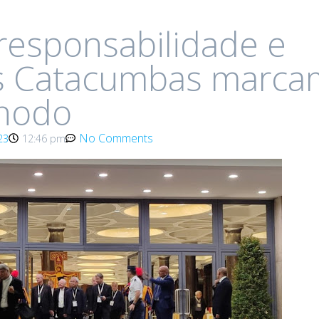
esponsabilidade e
às Catacumbas marca
ínodo
No Comments
23
12:46 pm