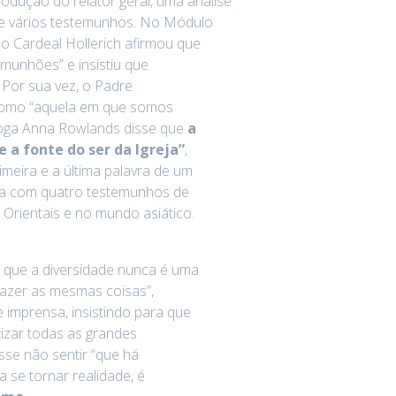
dução do relator geral, uma análise
a e vários testemunhos. No Módulo
o Cardeal Hollerich afirmou que
munhões” e insistiu que
 Por sua vez, o Padre
l como “aquela em que somos
loga Anna Rowlands disse que
a
a fonte do ser da Igreja”
,
eira e a última palavra de um
ída com quatro testemunhos de
s Orientais e no mundo asiático.
 que a diversidade nunca é uma
fazer as mesmas coisas”,
 imprensa, insistindo para que
atizar todas as grandes
sse não sentir “que há
 se tornar realidade, é