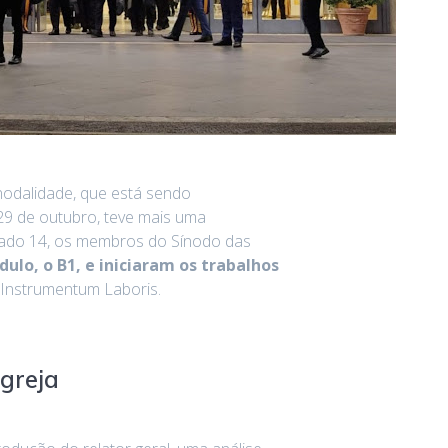
nodalidade, que está sendo
 29 de outubro, teve mais uma
bado 14, os membros do Sínodo das
lo, o B1, e iniciaram os trabalhos
 Instrumentum Laboris.
Igreja