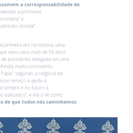
 assumem a corresponsabilidade de
, chamado a promover
iocesana” e
amento sinodal”.
a primeira vez na história, uma
 que viveu seus mais de 50 anos
pel de presidenta delegada em uma
ofunda, muito comovente,
apa”, segundo a religiosa da
sse serviço a ajuda a
a sempre e no futuro a
 batizados”, e ela o vê como
jo de que todos nós caminhemos