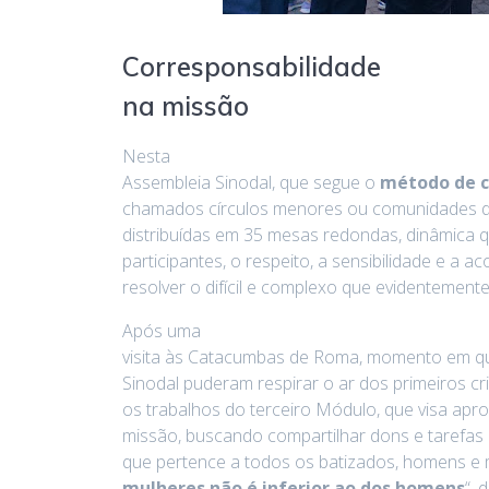
Corresponsabilidade
na missão
Nesta
Assembleia Sinodal, que segue o
método de c
chamados círculos menores ou comunidades de
distribuídas em 35 mesas redondas, dinâmica q
participantes, o respeito, a sensibilidade e a a
resolver o difícil e complexo que evidentemente
Após uma
visita às Catacumbas de Roma, momento em qu
Sinodal puderam respirar o ar dos primeiros cri
os trabalhos do terceiro Módulo, que visa apr
missão, buscando compartilhar dons e tarefas
que pertence a todos os batizados, homens e m
mulheres não é inferior ao dos homens
“, 