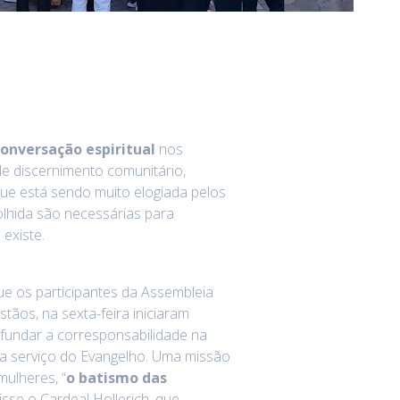
onversação espiritual
nos
 discernimento comunitário,
ue está sendo muito elogiada pelos
colhida são necessárias para
 existe.
e os participantes da Assembleia
stãos, na sexta-feira iniciaram
ofundar a corresponsabilidade na
 a serviço do Evangelho. Uma missão
ulheres, “
o batismo das
disse o Cardeal Hollerich, que