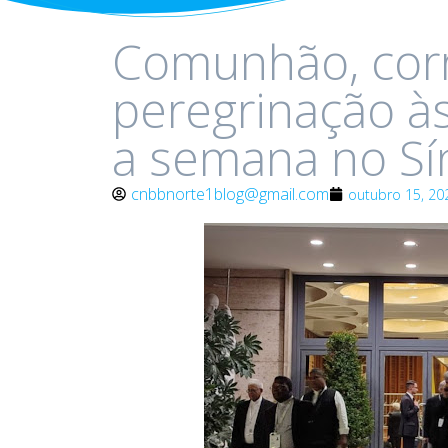
Comunhão, corr
peregrinação 
a semana no S
cnbbnorte1blog@gmail.com
outubro 15, 20