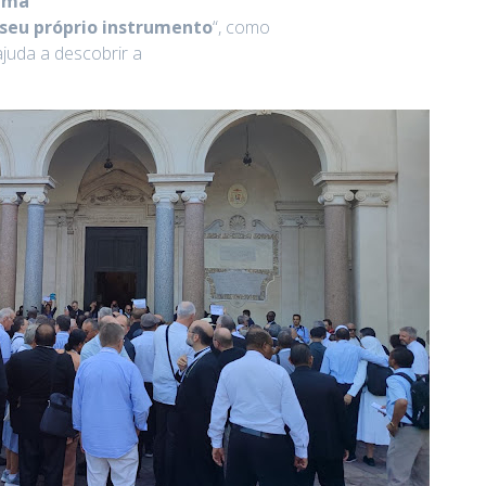
uma
 seu próprio instrumento
“, como
ajuda a descobrir a