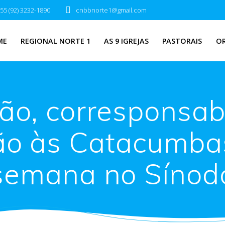
55 (92) 3232-1890
cnbbnorte1@gmail.com
ME
REGIONAL NORTE 1
AS 9 IGREJAS
PASTORAIS
O
o, corresponsabi
ão às Catacumb
semana no Sínod