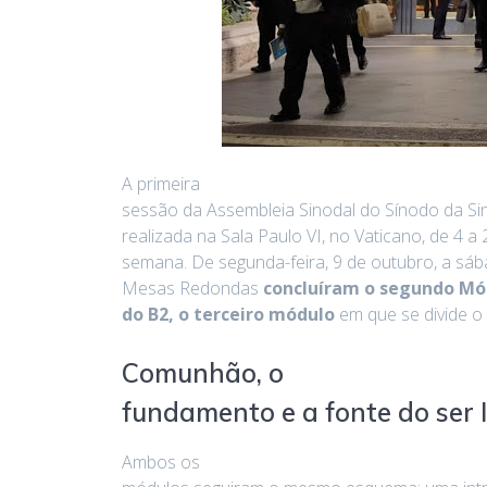
A primeira
sessão da Assembleia Sinodal do Sínodo da Si
realizada na Sala Paulo VI, no Vaticano, de 4 a
semana. De segunda-feira, 9 de outubro, a sá
Mesas Redondas
concluíram o segundo Módu
do B2, o terceiro módulo
em que se divide o
Comunhão, o
fundamento e a fonte do ser 
Ambos os