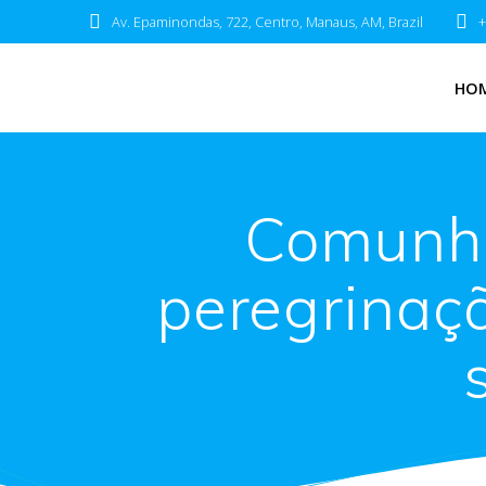
Av. Epaminondas, 722, Centro, Manaus, AM, Brazil
+
HO
Comunhã
peregrinaç