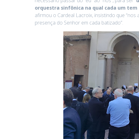
necessário passar do “eu” ao “nós”, para ser “
orquestra sinfônica na qual cada um tem
afirmou o Cardeal Lacroix, insistindo que “nos 
presença do Senhor em cada batizado”.