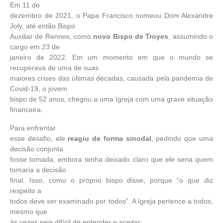
Em 11 de
dezembro de 2021, o Papa Francisco nomeou Dom Alexandre
Joly, até então Bispo
Auxiliar de Rennes, como
novo Bispo de Troyes
, assumindo o
cargo em 23 de
janeiro de 2022. Em um momento em que o mundo se
recuperava de uma de suas
maiores crises das últimas décadas, causada pela pandemia de
Covid-19, o jovem
bispo de 52 anos, chegou a uma Igreja com uma grave situação
financeira.
Para enfrentar
esse desafio, ele
reagiu de forma sinodal
, pedindo que uma
decisão conjunta
fosse tomada, embora tenha deixado claro que ele seria quem
tomaria a decisão
final. Isso, como o próprio bispo disse, porque “o que diz
respeito a
todos deve ser examinado por todos”. A Igreja pertence a todos,
mesmo que
às vezes seja difícil de entender e aceitar.