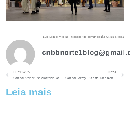
Luis Miguel Modino, assessor de comunicação CNBB Norte1
cnbbnorte1blog@gmail.
PREVIOUS
NEXT
Cardeal Steiner: “Na Amazônia, as mulheres insistem em mais formação para exercer melhor o seu ministério”
Cardeal Czerny: “As estruturas hierárquicas da Igreja não têm nada a temer do processo de escuta”
Leia mais