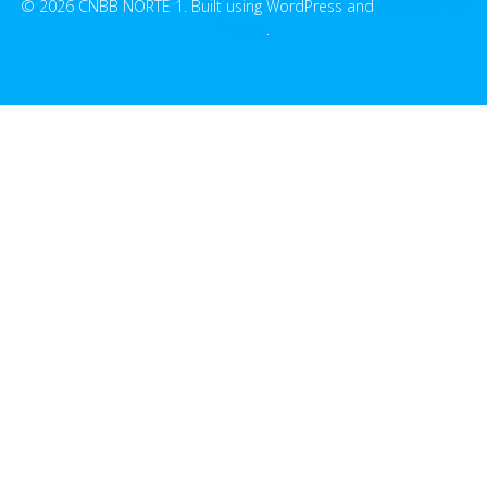
© 2026 CNBB NORTE 1. Built using WordPress and
EmpowerWP
Theme
.