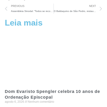
PREVIOUS
NEXT
Assembleia Sinodal: “Todos se reconhecem, ninguém quer impor sua visão”
O Baldaquino de São Pedro, restaurado em seu esplendor, será inaugurado no encerramento do Sínodo
Leia mais
Dom Evaristo Spengler celebra 10 anos de
Ordenação Episcopal
agosto 6, 2026
Nenhum comentário