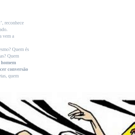
!’, reconhece
ado.
ta vem a
 mesmo?
Quem és
etas? Quem
m homem
ecer conversão
etas, quem