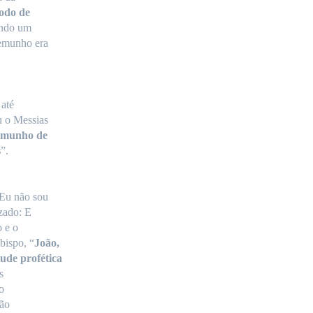
odo de
endo um
temunho era
 até
u o Messias
emunho de
s
”.
 Eu não sou
izado: E
o e o
bispo, “
João,
tude profética
s
o
ção