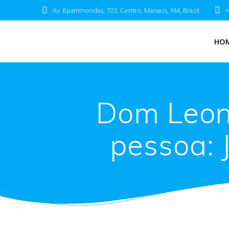
Av. Epaminondas, 722, Centro, Manaus, AM, Brazil
+
HO
Dom Leona
pessoa: 