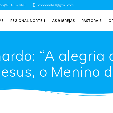
55 (92) 3232-1890
cnbbnorte1@gmail.com
ME
REGIONAL NORTE 1
AS 9 IGREJAS
PASTORAIS
O
rdo: “A alegria
Jesus, o Menino 