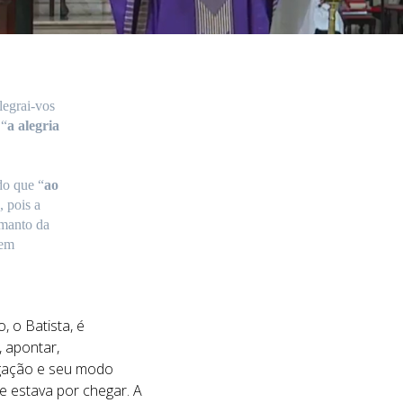
legrai-vos
 “
a alegria
do que “
ao
, pois a
 manto da
 em
, o Batista, é
 apontar,
regação e seu modo
 estava por chegar. A