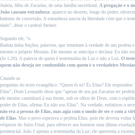
Judeia, filho de Zacarias, de uma família sacerdotal.
A pregação e o m
João causam estranheza
: aparece no deserto, longe do poder, oferec
batismo de conversão. A estranheza nascia da liberdade com que o tes
dado”, disse o cardeal Steiner.
Segundo ele, “o
Batista tinha feições, palavras, que remetiam à verdade de um profeta e
mesmo o próprio Messias. Ele mesmo se antecipa e declara: Eu não so
(Jo 1,20). A palavra de quem é testemunha da Luz e não a Luz.
O test
quem não deseja ser confundido com quem é o verdadeiro Messia
Citando as
perguntas do texto evangélico: “Quem és tu? És Elias? Ele respondeu:
Elias”, Dom Leonardo disse que “apesar de seu pai Zacarias ter profet
ele mesmo caminhará à sua frente, sob os olhos de Deus, com o espírit
poder de Elias, afirma: Eu não sou Elias”. Na verdade, enfatizou o arce
não era a pessoa de Elias, mas agia com o modo de ser e com a vir
de Elias
. Mas o povo esperava o profeta Elias, pois ele deveria voltar à
vésperas do Juízo Final, para oferecer aos homens uma última exortaçã
penitencial. João é apenas a testemunha da Luz; ele apresenta a exorta