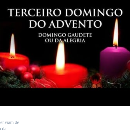
s enviam de
a da