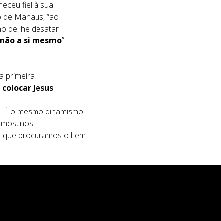
neceu fiel à sua
po de Manaus, “ao
no de lhe desatar
 não a si mesmo
”.
a primeira
 colocar Jesus
o. É o mesmo dinamismo
rmos, nos
da que procuramos o bem