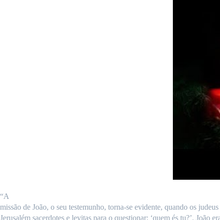
“A
missão de João, o seu testemunho, torna-se evidente, quando os judeu
Jerusalém sacerdotes e levitas para o questionar: ‘quem és tu?’. João er