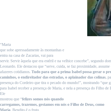
“Maria
que sobe apressadamente às
montanhas
e
entra na
casa
de Zacarias, vai para
servir. Servir àquela que era estéril e na velhice concebe”, segundo do
Leonardo. Ele destacou que “serve, cuida, se faz proximidade, assume
afazeres cotidianos.
Tudo para que a prima Isabel possa gerar o pr
caminhos, o endireitador das estradas, o aplainador das colinas
, p
presença do Cordeiro que tira o pecado do mundo!”, mostrando “que gr
para Isabel receber a presença de Maria, e nela a presença do Filho de
Ele
mostrou que “
felizes somos
nós
quando
carregamos, trazemos, gestamos
em
nós
o
Filho
de
Deus
,
como
Maria
.
Bendito
é o
fruto