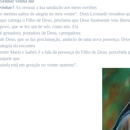
Senhor
venha
me
visitar
?
Ao ressoar a tua saudação aos meus ouvidos
o menino saltou de alegria no meu ventre”. Dom Leonardo ressaltou q
que carrega o Filho de Deus, proclama que Deus finalmente veio libert
povo, que se fez um de nós, como nós.
Ela
é gestadora, portadora de
Deus
, carregadora
de Deus, que se faz proclamação, anúncio de uma nova presença: De
alegria
do
encontro
entre
Maria e Isabel, é a fala da
presença
do
Filho
de
Deus
, percebida
p
aquele
que
ainda
está em geração no
ventre
materno
”.