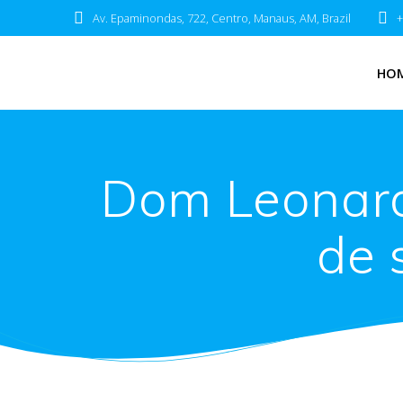
Av. Epaminondas, 722, Centro, Manaus, AM, Brazil
+
HO
Dom Leonardo
de 