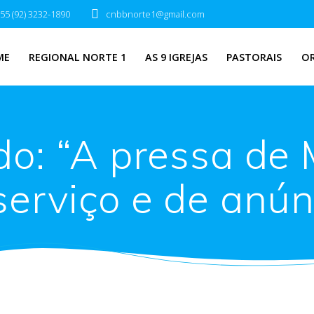
55 (92) 3232-1890
cnbbnorte1@gmail.com
ME
REGIONAL NORTE 1
AS 9 IGREJAS
PASTORAIS
O
: “A pressa de M
serviço e de anún