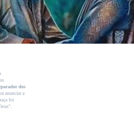
m
 os
eparador dos
ara anunciar a
aça foi
 Deus”.