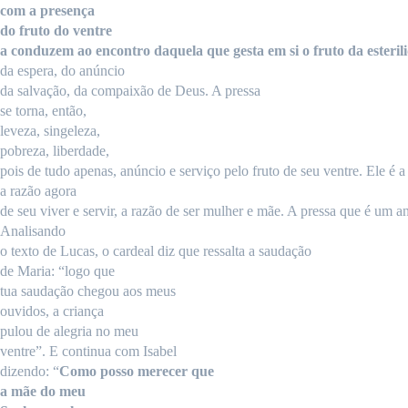
com
a
presença
do
fruto
do
ventre
a conduzem ao
encontro
daquela
que
gesta
em
si
o
fruto
da esteril
da
espera
, do
anúncio
da salvação, da
compaixão
de
Deus
. A
pressa
se
torna
,
então
,
leveza
,
singeleza
,
pobreza
,
liberdade
,
pois
de
tudo
apenas
, anúncio e serviço pelo fruto de
seu
ventre
.
Ele
é 
a
razão
agora
de seu viver e servir, a razão de ser mulher e mãe. A pressa que é um a
Analisando
o texto de Lucas, o cardeal diz que ressalta a
saudação
de Maria: “
logo
que
tua
saudação
chegou aos
meus
ouvidos
, a
criança
pulou de
alegria
no
meu
ventre
”.
E continua com Isabel
dizendo: “
Como posso
merecer
que
a
mãe
do
meu