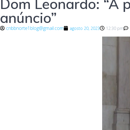
Dom Leonardo: “A pr
anúncio”
cnbbnorte1blog@gmail.com
agosto 20, 2023
12:30 pm