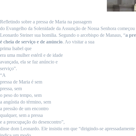
Refletindo
sobre a pressa de Maria na passagem
do Evangelho da Solenidade da Assunção de Nossa Senhora começou 
Leonardo Steiner sua homilia. Segundo o arcebispo de Manaus, “
a pr
é cheia de serviço e de anúncio
. Ao visitar a
sua
prima
Isabel
que
era
uma
mulher
estéril
e de
idade
avançada
, ela se faz anúncio e
serviço”.
“A
pressa
de Maria é
sem
pressa
,
sem
o peso do
tempo
,
sem
a
angústia
do término,
sem
a
pressão
de um
encontro
qualquer,
sem
a
pressa
e a
preocupação
do
desencontro
”,
disse dom Leonardo. Ele insistiu em que “dirigindo-se
apressadamente
indica
um
modo