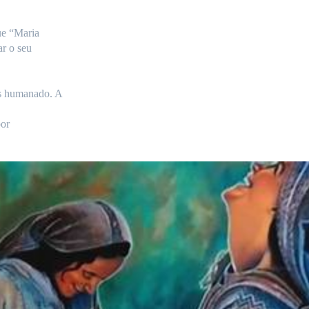
ue “Maria
ar o seu
us humanado. A
or