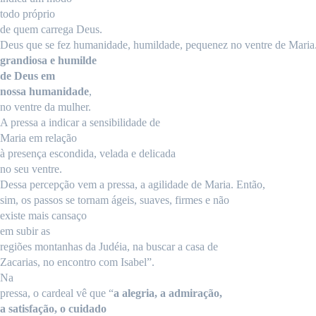
todo
próprio
de
quem
carrega
Deus
.
Deus que se fez humanidade, humildade, pequenez no ventre de Maria
grandiosa
e
humilde
de
Deus
em
nossa
humanidade
,
no
ventre
da
mulher
.
A
pressa
a indicar a sensibilidade de
Maria
em
relação
à
presença
escondida, velada e
delicada
no
seu
ventre
.
Dessa
percepção
vem a
pressa
, a agilidade de Maria.
Então
,
sim
, os passos se tornam ágeis, suaves,
firmes
e
não
existe
mais
cansaço
em
subir
as
regiões
montanhas da Judéia, na
buscar
a
casa
de
Zacarias, no encontro
com
Isabel”.
Na
pressa
, o cardeal vê que “
a
alegria
, a
admiração
,
a
satisfação
, o
cuidado