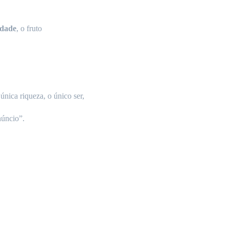
idade
, o
fruto
a
única
riqueza
, o
único
ser,
núncio”.