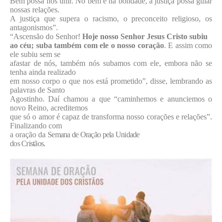
Bem possa nos unir. No bem e na bondade, a justiça possa guiar
nossas relações.
A justiça que supera o racismo, o preconceito religioso, os
antagonismos”.
“Ascensão do Senhor!
Hoje nosso Senhor Jesus Cristo subiu
ao céu; suba também com ele o nosso coração
. E assim como
ele subiu sem se
afastar de nós, também nós subamos com ele, embora não se
tenha ainda realizado
em nosso corpo o que nos está prometido”, disse, lembrando as
palavras de Santo
Agostinho. Daí chamou a que “caminhemos e anunciemos o
novo Reino, acreditemos
que só o amor é capaz de transforma nosso corações e relações”.
Finalizando com
a oração da
Semana de Oração pela Unidade
dos Cristãos.