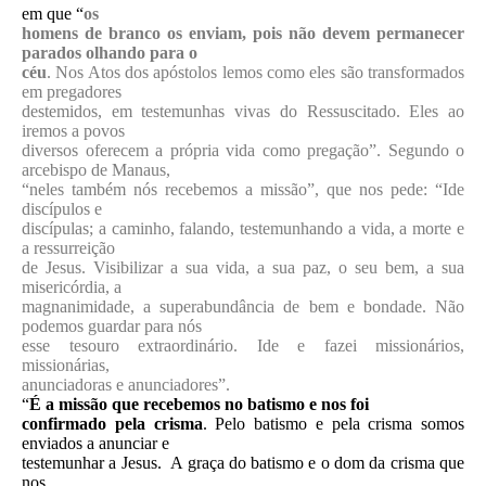
em que “
os
homens de branco os enviam, pois não devem permanecer
parados olhando para o
céu
. Nos Atos dos apóstolos lemos como eles são transformados
em pregadores
destemidos, em testemunhas vivas do Ressuscitado. Eles ao
iremos a povos
diversos oferecem a própria vida como pregação”. Segundo o
arcebispo de Manaus,
“neles também nós recebemos a missão”, que nos pede: “Ide
discípulos e
discípulas; a caminho, falando, testemunhando a vida, a morte e
a ressurreição
de Jesus. Visibilizar a sua vida, a sua paz, o seu bem, a sua
misericórdia, a
magnanimidade, a superabundância de bem e bondade. Não
podemos guardar para nós
esse tesouro extraordinário. Ide e fazei missionários,
missionárias,
anunciadoras e anunciadores”.
“
É a missão que recebemos no batismo e nos foi
confirmado pela crisma
. Pelo batismo e pela crisma somos
enviados a anunciar e
testemunhar a Jesus.
A graça do batismo e o dom da crisma que
nos