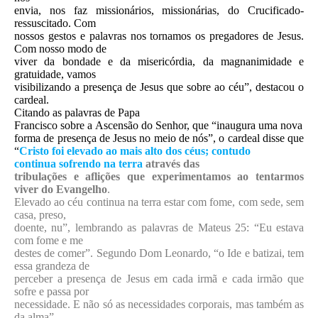
envia, nos faz missionários, missionárias, do Crucificado-
ressuscitado. Com
nossos gestos e palavras nos tornamos os pregadores de Jesus.
Com nosso modo de
viver da bondade e da misericórdia, da magnanimidade e
gratuidade, vamos
visibilizando a presença de Jesus que sobre ao céu”, destacou o
cardeal.
Citando as palavras de
Papa
Francisco sobre a
Ascensão do Senhor, que “inaugura uma nova
forma de presença de Jesus no meio de nós”, o cardeal disse que
“
Cristo foi elevado ao mais alto dos céus; contudo
continua sofrendo na terra
através das
tribulações e aflições que experimentamos ao tentarmos
viver do Evangelho
.
Elevado ao céu continua na terra estar com fome, com sede, sem
casa, preso,
doente, nu”, lembrando as palavras de Mateus 25: “Eu estava
com fome e me
destes de comer”. Segundo Dom Leonardo, “o Ide e batizai, tem
essa grandeza de
perceber a presença de Jesus em cada irmã e cada irmão que
sofre e passa por
necessidade. E não só as necessidades corporais, mas também as
da alma”.