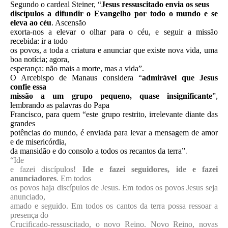
Segundo o cardeal Steiner, “
Jesus ressuscitado envia os seus
discípulos a difundir o Evangelho por todo o mundo e se
eleva ao céu
. Ascensão
exorta-nos a elevar o olhar para o céu, e seguir a missão
recebida: ir a todo
os povos, a toda a criatura e anunciar que existe nova vida, uma
boa notícia; agora,
esperança: não mais a morte, mas a vida”.
O Arcebispo de Manaus considera “
admirável que Jesus
confie essa
missão a um grupo pequeno, quase insignificante
”,
lembrando as palavras do Papa
Francisco, para quem “este grupo restrito, irrelevante diante das
grandes
potências do mundo, é enviada para levar a mensagem de amor
e de misericórdia,
da mansidão e do consolo a todos os recantos da terra”
.
“Ide
e fazei discípulos!
Ide e fazei seguidores, ide e fazei
anunciadores
. Em todos
os povos haja discípulos de Jesus. Em todos os povos Jesus seja
anunciado,
amado e seguido. Em todos os cantos da terra possa ressoar a
presença do
Crucificado-ressuscitado, o novo Reino. Novo Reino, novas