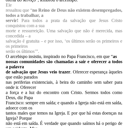
Ele
ressaltou que “
no Reino de Deus não existem desempregados,
todos a trabalhar, a
servir!
Para todos a prata da salvação que Jesus Cristo
conquistou com a sua
morte e ressurreição. Uma salvação que não é merecida, mas
concedida – a
salvação é gratuita – e por isso, ‘os últimos serão os primeiros e
os primeiros
serão os últimos’”.
O arcebispo insistiu, inspirado no Papa Francisco, em que “
as
nossas comunidades são chamadas a sair e oferecer a todos
a palavra
de salvação que Jesus veio trazer
. Oferecer esperança àqueles
que estão parados
nas periferias existenciais, à beira do caminho sem saber para
onde ir. Oferecer
a força e a luz do encontro com Cristo. Sermos todos como
Deus, diz Papa
Francisco: sempre em saída; e quando a Igreja não está em saída,
adoece com os
tantos males que temos na Igreja. E por que há estas doenças na
Igreja? Porque
não está em saída. É verdade que quando saímos há o perigo de