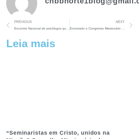
cnbbnorte1blog@gmail.
PREVIOUS
NEXT
Encontro Nacional de psicólogos que trabalham nos Seminários: Parafilias na formação humano-afetiva
Encerrado o Congresso Missionário Regional Norte1: “Protagonismo dos sujeitos eclesiais amazônidas”
Leia mais
“Seminaristas em Cristo, unidos na