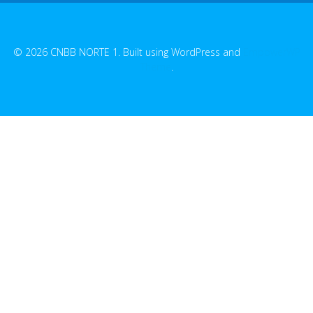
© 2026 CNBB NORTE 1. Built using WordPress and
EmpowerWP
Theme
.