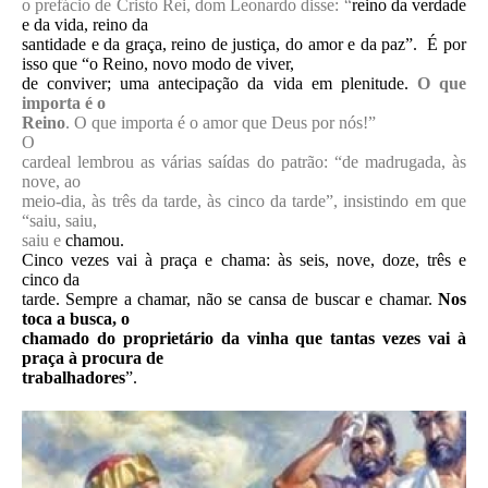
o prefácio de Cristo Rei, dom Leonardo disse: “
reino da verdade
e da vida, reino da
santidade e da graça, reino de justiça, do amor e da paz”.
É por
isso que “o Reino, novo modo de viver,
de conviver; uma antecipação da vida em plenitude.
O que
importa é o
Reino
. O que importa é o amor que Deus por nós!”
O
cardeal lembrou as várias saídas do patrão: “de madrugada, às
nove, ao
meio-dia, às três da tarde, às cinco da tarde”, insistindo em que
“saiu, saiu,
saiu e
chamou.
Cinco vezes vai à praça e chama: às seis, nove, doze, três e
cinco da
tarde. Sempre a chamar, não se cansa de buscar e chamar.
Nos
toca a busca, o
chamado do proprietário da vinha que tantas vezes vai à
praça à procura de
trabalhadores
”.