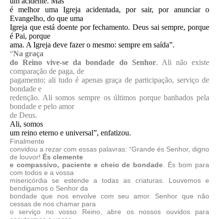
um acidente. Mas
é melhor uma Igreja acidentada, por sair, por anunciar o
Evangelho, do que uma
Igreja que está doente por fechamento. Deus sai sempre, porque
é Pai, porque
ama. A Igreja deve fazer o mesmo: sempre em saída”.
“
Na graça
do Reino vive-se da bondade do Senhor
. Ali não existe
comparação de paga, de
pagamento; ali tudo é apenas graça de participação, serviço de
bondade e
redenção. Ali somos sempre os últimos porque banhados pela
bondade e pelo amor
de Deus.
Ali, somos
um reino eterno e universal”, enfatizou.
Finalmente
convidou a rezar com essas palavras: “
Grande és Senhor, digno
de louvor!
És clemente
e compassivo, paciente e cheio de bondade
. És bom para
com todos e a vossa
misericórdia se estende a todas as criaturas. Louvemos e
bendigamos o Senhor da
bondade que nos envolve com seu amor. Senhor que não
cessas de nos chamar para
o serviço no vosso Reino, abre os nossos ouvidos para