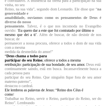
e convidativo. A insistência da oferta para a participação na sua
vinha, no seu
Reino, na sua vida”, segundo dom Leonardo. Ele disse que “
na
generosidade e
amabilidade, ouvíamos como os pensamentos de Deus é
diverso do nosso
pensamento
. Talvez, é o que nos incomoda no Evangelho
ouvido: ‘
Eu quero dar a este que foi contratado por último o
mesmo que dei a ti’
. Além de buscar, de não desistir de nos
buscar, de
permanecer a nossa procura, oferece a todos o dom de sua vida
com a mesma
medida da desmedida do amor!”
“
Deus chama a todos para
participar do seu Reino
; oferece a todos a mesma
retribuição: participação de sua bondade, de seu amor.
Deus está
continuamente saindo, está em busca. Incansavelmente busca a
cada pessoa para
participar do seu Reino. Que ninguém fique fora de seu amor
materno-paterno”,
destacou o cardeal.
Ele lembrou as palavras de Jesus: “Reino dos Céus é
como
!
Trabalhar no Reino, servir o Reino, participar do Reino, ser do
Reino”. Lembrando