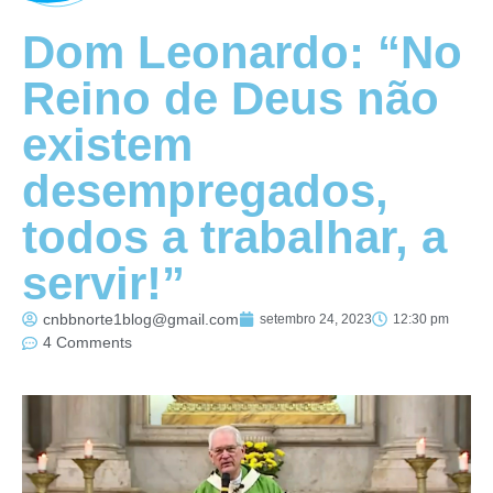
Dom Leonardo: “No
Reino de Deus não
existem
desempregados,
todos a trabalhar, a
servir!”
cnbbnorte1blog@gmail.com
setembro 24, 2023
12:30 pm
4 Comments