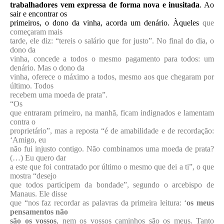
trabalhadores vem expressa de forma nova e inusitada
. Ao
sair e encontrar os
primeiros, o dono da vinha, acorda um denário. Àqueles
que
começaram mais
tarde, ele diz: “tereis o salário que for justo”. No final do dia, o
dono da
vinha, concede a todos o mesmo pagamento para todos: um
denário. Mas o dono da
vinha, oferece o máximo a todos, mesmo aos que chegaram por
último. Todos
recebem uma moeda de prata”.
“Os
que entraram primeiro, na manhã, ficam indignados e lamentam
contra o
proprietário”, mas a reposta “é de amabilidade e de recordação:
‘
Amigo, eu
não fui injusto contigo. Não combinamos uma moeda de prata?
(…) Eu quero dar
a este que foi contratado por último o mesmo que dei a ti”, o que
mostra “desejo
que todos participem da bondade”, segundo o arcebispo de
Manaus.
Ele disse
que “nos faz recordar as palavras da primeira leitura: ‘
os meus
pensamentos não
são os vossos
, nem os vossos caminhos são os meus. Tanto