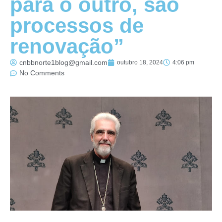
para o outro, são
processos de
renovação”
cnbbnorte1blog@gmail.com
outubro 18, 2024
4:06 pm
No Comments