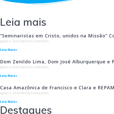
Leia mais
“Seminaristas em Cristo, unidos na Missão” C
agosto 4, 2026
Nenhum comentário
Leia Mais»
Dom Zenildo Lima, Dom José Alburquerque e P
agosto 4, 2026
Nenhum comentário
Leia Mais»
Casa Amazônica de Francisco e Clara e REPA
agosto 3, 2026
Nenhum comentário
Leia Mais»
Destaques