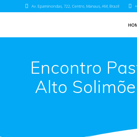
Av. Epaminondas, 722, Centro, Manaus, AM, Brazil
+
HO
Encontro Pas
Alto Solimõe