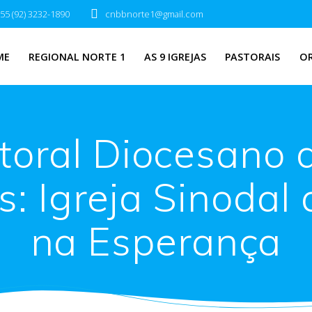
55 (92) 3232-1890
cnbbnorte1@gmail.com
ME
REGIONAL NORTE 1
AS 9 IGREJAS
PASTORAIS
O
toral Diocesano 
s: Igreja Sinoda
na Esperança