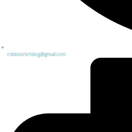
cnbbnorte1blog@gmail.com