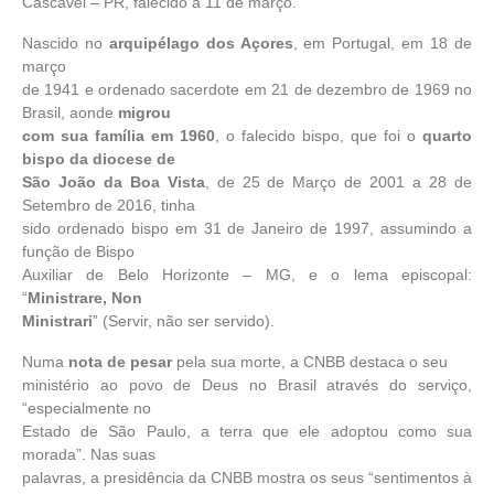
Cascavel – PR, falecido a 11 de março.
Nascido no
arquipélago dos Açores
, em Portugal, em 18 de
março
de 1941 e ordenado sacerdote em 21 de dezembro de 1969 no
Brasil, aonde
migrou
com sua família em 1960
, o falecido bispo, que foi o
quarto
bispo da diocese de
São João da Boa Vista
, de 25 de Março de 2001 a 28 de
Setembro de 2016, tinha
sido ordenado bispo em 31 de Janeiro de 1997, assumindo a
função de Bispo
Auxiliar de Belo Horizonte – MG, e o lema episcopal:
“
Ministrare, Non
Ministrari
” (Servir, não ser servido).
Numa
nota de pesar
pela sua morte, a CNBB destaca o seu
ministério ao povo de Deus no Brasil através do serviço,
“especialmente no
Estado de São Paulo, a terra que ele adoptou como sua
morada”. Nas suas
palavras, a presidência da CNBB mostra os seus “sentimentos à