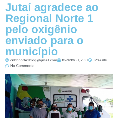
Jutaí agradece ao
Regional Norte 1
pelo oxigênio
enviado para o
município
cnbbnorte1blog@gmail.com
fevereiro 21, 2021
12:44 am
No Comments