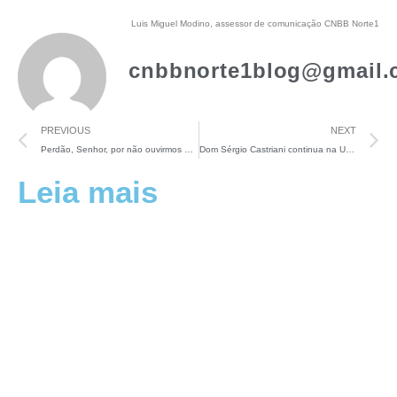
Luis Miguel Modino, assessor de comunicação CNBB Norte1
cnbbnorte1blog@gmail.
PREVIOUS
NEXT
Perdão, Senhor, por não ouvirmos a tua voz na “voz da Amazônia”
Dom Sérgio Castriani continua na UTI, com quadro “estável, apesar de grave”
Leia mais