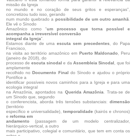
missão da Igreja
no mundo e no coração de seus gritos e esperanças”,
concretizou tudo isso, gerando
num mundo quebrado a
possibilidade de um outro amanhã
.
Ele vê o Sínodo
Amazônico como “
um processo que torna possível e
acompanha a irreversível conversão
integral da Igreja
”.
Estamos diante de uma
escuta sem precedentes
, do Papa
Francisco,
na visita ao território amazônico em
Puerto Maldonado
, Peru
(janeiro de 2018), do
processo de
escuta sinodal
e da
Assembleia Sinodal
, que foi
amplamente
recolhido no
Documento Final
do Sínodo e ajudou o próprio
Pontífice a
identificar possíveis novos caminhos para a Igreja e para uma
ecologia integral
na Amazônia, apontados na
Querida Amazônia
. Trata-se de
um Sínodo que, segundo
o conferencista, aborda três tensões substanciais:
dimensão
(território
específico e universalidade),
temporalidade
(kairós e chronos)
e
reforma em
andamento
(passagem de um modelo centralizador,
hierárquico-vertical, a outro
mais participativo, colegial e comunitário, que tem em conta os
gritos e