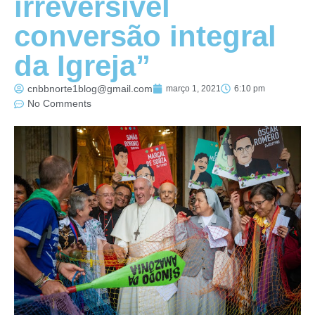
irreversível
conversão integral
da Igreja”
cnbbnorte1blog@gmail.com
março 1, 2021
6:10 pm
No Comments