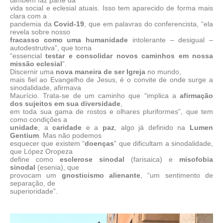
vida social e eclesial atuais. Isso tem aparecido de forma mais
clara com a
pandemia da
Covid-19
, que em palavras do conferencista, “ela
revela sobre nosso
fracasso como uma humanidade
intolerante – desigual –
autodestrutiva”, que torna
“essencial
testar e consolidar novos caminhos em nossa
missão eclesial
”.
Discernir uma
nova maneira de ser Igreja
no mundo,
mais fiel ao Evangelho de Jesus, é o convite de onde surge a
sinodalidade, afirmava
Maurício. Trata-se de um caminho que “implica a
afirmação
dos sujeitos em sua diversidade
,
em toda sua gama de rostos e olhares pluriformes”, que tem
como condições a
unidade
, a
caridade
e a
paz
, algo já definido na
Lumen
Gentium
. Mas não podemos
esquecer que existem “
doenças
” que dificultam a sinodalidade,
que López Oropeza
define como
esclerose sinodal
(farisaica) e
misofobia
sinodal
(esenia), que
provocam um
gnosticismo alienante
, “um sentimento de
separação, de
superioridade”.