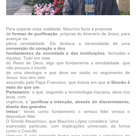
Para superar essa realidade, Maurício fazia a proposta
de
formas de purificação
, próprias do itinerário de Jesus, para
avançar na
plena sinodalidade. Ele destaca a necessidade de uma
conversão do coração e dos
fundamentos da sociedade e das instituições
, fechadas e
injustas. Tudo em vista
do Reino de Deus, algo que fundamenta a sinodalidade, que
não procura o triunfo
de uma ideologia e que deve ser vivida no seguimento de
Jesus. Isso tem sido
assumido pelo Papa Francisco, que insiste em que
o Sínodo é
mais do que um
Parlamento
, o que, seguindo a terminologia inaciana, deve nos
levar, com
urgência, a “
purificar a intenção, através do discernimento,
diante das grandes
tretas
”, tendo como fundamento o sensus fidei versus o
depositum fidei.
O Sínodo Amazônico, que Maurício López considera “uma
expressão particular, com implicações universais, da forma
como o Concílio
Vaticano II está tomando forma para garantir a relevância da