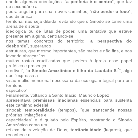
dando algumas orientações: “
a periferia é o centro
”, que faz
do secundário a
pedra angular para criar novos caminhos; “
não perder o foco
”,
que dinâmica
territorial não seja diluída, evitando que o Sínodo se torne uma
arena de disputa
ideológica ou de lutas de poder, uma tentativa que esteve
presente em alguns, centrando-se
nos temas concretos do território; “
a perspectiva do
desborde
”, superando
estruturas, que mesmo importantes, são meios e não fins, e nos
levando abraçar “os
muitos rostos crucificados que pedem à Igreja esse papel
profético e presença
credível”; “
o Sínodo Amazônico e filho da Laudato Si´
”, algo
que “expressa a
visão multidimensional necessária da ecologia integral para um
território
específico”.
Finalmente, voltando a Santo Inácio, Maurício López
apresentava
premissas inacianas
essenciais para sustenta
este caminho eclesial
sinodal:
temporalidade
(tempos), “que transcende nossas
próprias limitações e
capacidades” e é guiado pelo Espírito, mostrando o Sínodo
Amazónico como um
reflexo da revelação de Deus;
territorialidade
(lugares), que
reconhece o