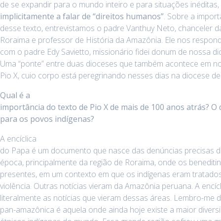
de se expandir para o mundo inteiro e para situações inéditas,
implicitamente a falar de “direitos humanos”
. Sobre a import
desse texto, entrevistamos o padre Vanthuy Neto, chanceler d
Roraima e professor de História da Amazônia. Ele nos respo
com o padre Edy Savietto, missionário fidei donum de nossa d
Uma “ponte” entre duas dioceses que também acontece em n
Pio X, cuio corpo está peregrinando nesses dias na diocese de
Qual é a
importância do texto de Pio X de mais de 100 anos atrás? O
para os povos indígenas?
A encíclica
do Papa é um documento que nasce das denúncias precisas d
época, principalmente da região de Roraima, onde os benediti
presentes, em um contexto em que os indígenas eram tratado
violência. Outras notícias vieram da Amazônia peruana. A encí
literalmente as notícias que vieram dessas áreas. Lembro-me 
pan-amazônica é aquela onde ainda hoje existe a maior divers