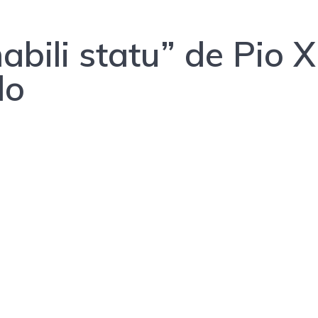
bili statu” de Pio X
do