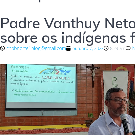
Padre Vanthuy Neto: 
sobre os indígenas 
cnbbnorte1blog@gmail.com
N
outubro 7, 2023
8:23 am