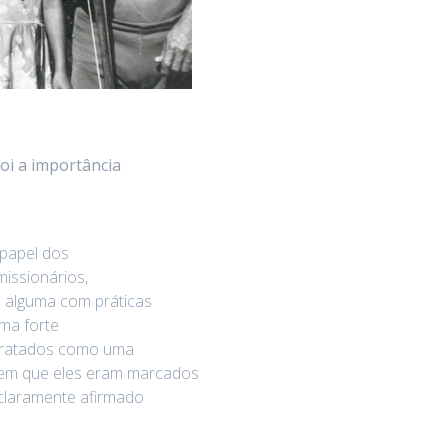
foi a importância
 papel dos
missionários,
 alguma com práticas
uma forte
 tratados como uma
a em que eles eram marcados
claramente afirmado