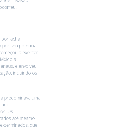
rande “invasão
ocorreu,
a borracha
 por seu potencial
 começou a exercer
ividido a
Manaus, e envolveu
ação, incluindo os
.
opa predominava uma
m um
vos. Os
atados até mesmo
 exterminados, que