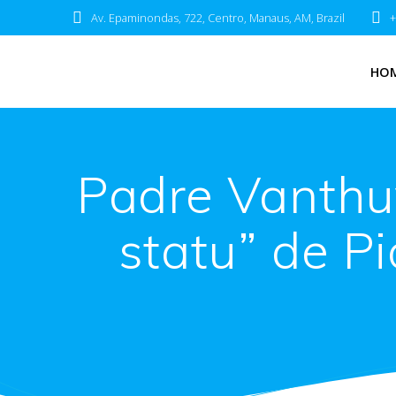
Av. Epaminondas, 722, Centro, Manaus, AM, Brazil
+
HO
Padre Vanthuy
statu” de P