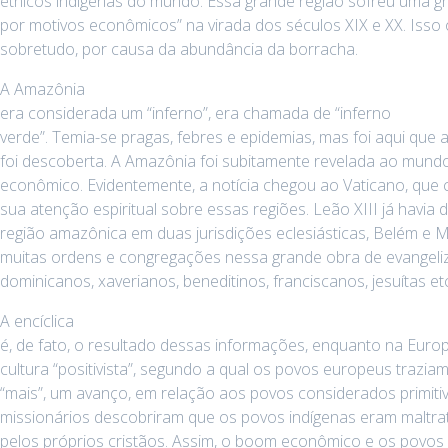
étnicos indígenas do mundo. Essa grande região sofreu uma g
por motivos econômicos” na virada dos séculos XIX e XX. Isso 
sobretudo, por causa da abundância da borracha.
A Amazônia
era considerada um “inferno”, era chamada de “inferno
verde”. Temia-se pragas, febres e epidemias, mas foi aqui que 
foi descoberta. A Amazônia foi subitamente revelada ao mundo
econômico. Evidentemente, a notícia chegou ao Vaticano, que
sua atenção espiritual sobre essas regiões. Leão XIII já havia d
região amazônica em duas jurisdições eclesiásticas, Belém e 
muitas ordens e congregações nessa grande obra de evangeliz
dominicanos, xaverianos, beneditinos, franciscanos, jesuítas etc
A encíclica
é, de fato, o resultado dessas informações, enquanto na Eur
cultura “positivista”, segundo a qual os povos europeus trazia
“mais”, um avanço, em relação aos povos considerados primiti
missionários descobriram que os povos indígenas eram maltr
pelos próprios cristãos. Assim, o boom econômico e os povos