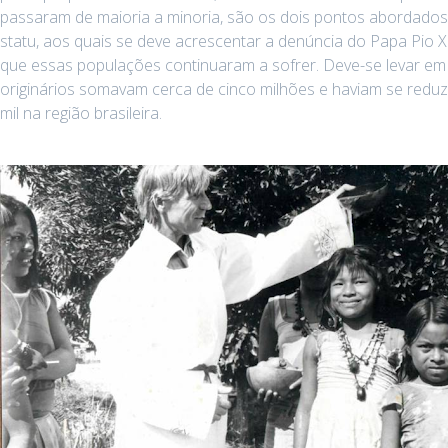
passaram de maioria a minoria, são os dois pontos abordados 
statu, aos quais se deve acrescentar a denúncia do Papa Pio X
que essas populações continuaram a sofrer. Deve-se levar em
originários somavam cerca de cinco milhões e haviam se reduz
mil na região brasileira.