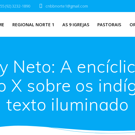
55 (92) 3232-1890
cnbbnorte1@gmail.com
ME
REGIONAL NORTE 1
AS 9 IGREJAS
PASTORAIS
O
 Neto: A encíclic
io X sobre os indí
texto iluminado