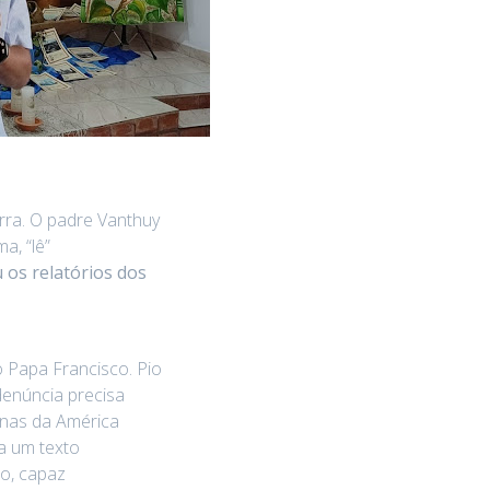
rra. O padre Vanthuy
a, “lê”
 os relatórios dos
 Papa Francisco. Pio
 denúncia precisa
genas da América
ra um texto
to, capaz