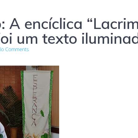
A encíclica “Lacrima
foi um texto ilumina
o Comments