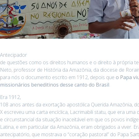
Antecipador
de questões como os direitos humanos e o direito à própria te
Neto, professor de História da Amazônia, da diocese de Roraim
para nós o documento escrito em 1912, depois que
o Papa viu
missionários beneditinos desse canto do Brasil
.
Era 1912,
108 anos antes da exortação apostólica Querida Amazônia, do
X escreveu uma carta encíclica, Lacrimabili statu, que era uma
e circunstancial da situação inaceitável em que os povos indí
Latina, e em particular da Amazônia, eram obrigados a viver. E
antecipatório, que mostrava o “coração pastoral” do Papa Sar