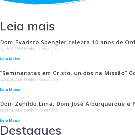
Leia mais
Dom Evaristo Spengler celebra 10 anos de Or
agosto 6, 2026
Nenhum comentário
Leia Mais»
“Seminaristas em Cristo, unidos na Missão” C
agosto 4, 2026
Nenhum comentário
Leia Mais»
Dom Zenildo Lima, Dom José Alburquerque e P
agosto 4, 2026
Nenhum comentário
Leia Mais»
Destaques