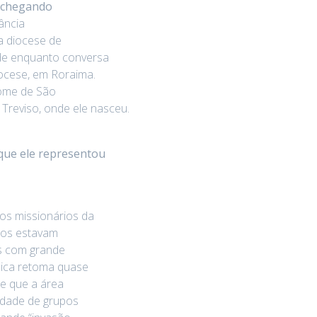
chegando
ância
a diocese de
nde enquanto conversa
iocese, em Roraima.
ome de São
 Treviso, onde ele nasceu.
 que ele representou
os missionários da
nos estavam
s com grande
clica retoma quase
de que a área
idade de grupos