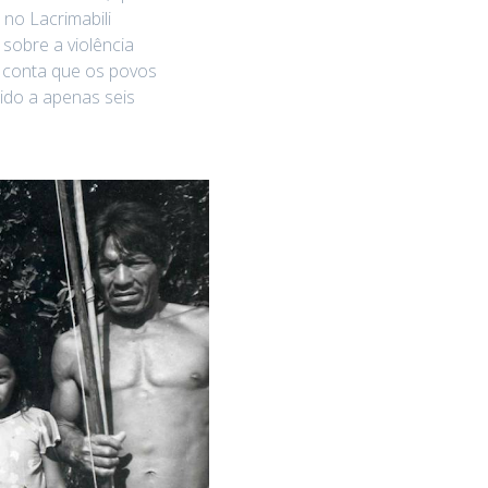
no Lacrimabili
 sobre a violência
 conta que os povos
ido a apenas seis