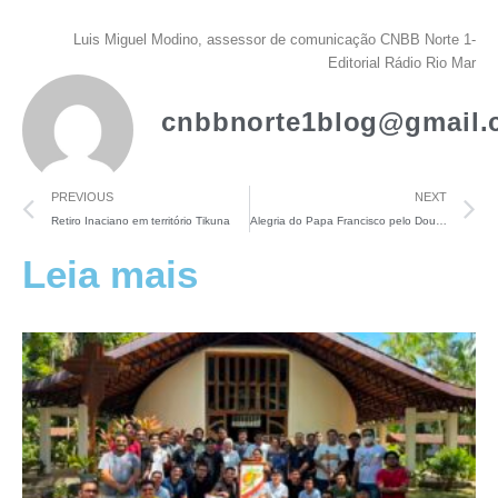
Luis Miguel Modino, assessor de comunicação CNBB Norte 1-
Editorial Rádio Rio Mar
cnbbnorte1blog@gmail.
PREVIOUS
NEXT
Retiro Inaciano em território Tikuna
Alegria do Papa Francisco pelo Doutorado Honoris Causa do Cardeal Hummes: “um semeador de esperança”
Leia mais