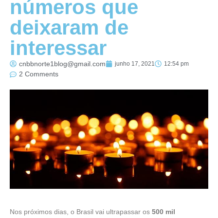
números que
deixaram de
interessar
cnbbnorte1blog@gmail.com
junho 17, 2021
12:54 pm
2 Comments
Nos próximos dias, o Brasil vai ultrapassar os
500 mil