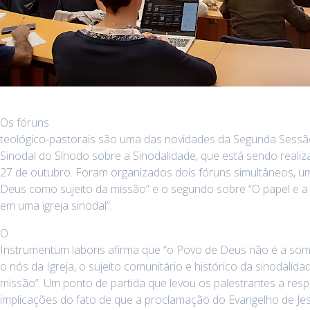
Os fóruns
teológico-pastorais são uma das novidades da Segunda Sessã
Sinodal do Sínodo sobre a Sinodalidade, que está sendo real
27 de outubro. Foram organizados dois fóruns simultâneos, u
Deus como sujeito da missão” e o segundo sobre “O papel e a
em uma igreja sinodal”.
O
Instrumentum laboris afirma que “o Povo de Deus não é a so
o nós da Igreja, o sujeito comunitário e histórico da sinodalida
missão”. Um ponto de partida que levou os palestrantes a res
implicações do fato de que a proclamação do Evangelho de Je