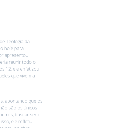
de Teologia da
o hoje para
sor apresentou
ria reunir todo o
s 12, ele enfatizou
ueles que vivem a
us, apontando que os
 não são os únicos
utros, buscar ser o
so, ele refletiu