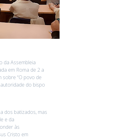
o da Assembleia
izada em Roma de 2 a
m sobre “O povo de
 autoridade do bispo
ma dos batizados, mas
de e da
ponder às
sus Cristo em