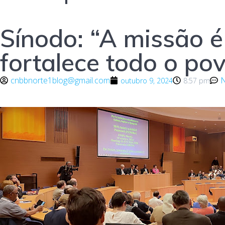
Sínodo: “A missão é
fortalece todo o po
cnbbnorte1blog@gmail.com
outubro 9, 2024
8:57 pm