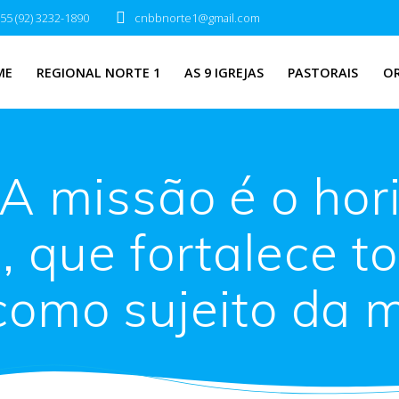
55 (92) 3232-1890
cnbbnorte1@gmail.com
ME
REGIONAL NORTE 1
AS 9 IGREJAS
PASTORAIS
O
“A missão é o hor
, que fortalece t
omo sujeito da 