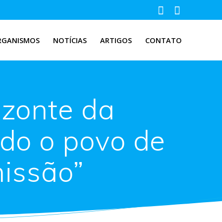
RGANISMOS
NOTÍCIAS
ARTIGOS
CONTATO
izonte da
odo o povo de
missão”