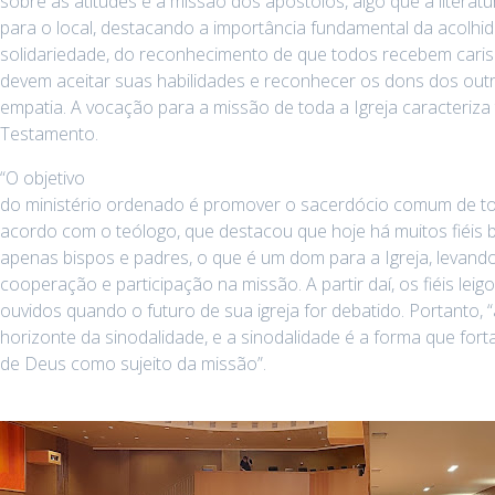
sobre as atitudes e a missão dos apóstolos, algo que a literatu
para o local, destacando a importância fundamental da acolhid
solidariedade, do reconhecimento de que todos recebem cari
devem aceitar suas habilidades e reconhecer os dons dos outr
empatia. A vocação para a missão de toda a Igreja caracteriz
Testamento.
“O objetivo
do ministério ordenado é promover o sacerdócio comum de tod
acordo com o teólogo, que destacou que hoje há muitos fiéis
apenas bispos e padres, o que é um dom para a Igreja, levand
cooperação e participação na missão. A partir daí, os fiéis lei
ouvidos quando o futuro de sua igreja for debatido. Portanto, 
horizonte da sinodalidade, e a sinodalidade é a forma que for
de Deus como sujeito da missão”.