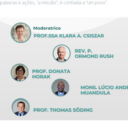
palavras e ações, “a missão”, é confiada a “um povo”.