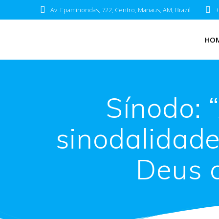
Av. Epaminondas, 722, Centro, Manaus, AM, Brazil
+
HO
Sínodo: 
sinodalidade
Deus c