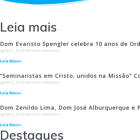
Leia mais
Dom Evaristo Spengler celebra 10 anos de Or
agosto 6, 2026
Nenhum comentário
Leia Mais»
“Seminaristas em Cristo, unidos na Missão” C
agosto 4, 2026
Nenhum comentário
Leia Mais»
Dom Zenildo Lima, Dom José Alburquerque e P
agosto 4, 2026
Nenhum comentário
Leia Mais»
Destaques