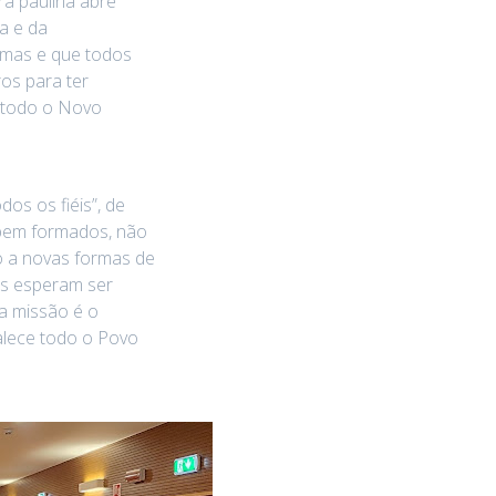
ra paulina abre
a e da
smas e que todos
os para ter
a todo o Novo
os os fiéis”, de
 bem formados, não
o a novas formas de
gos esperam ser
“a missão é o
talece todo o Povo