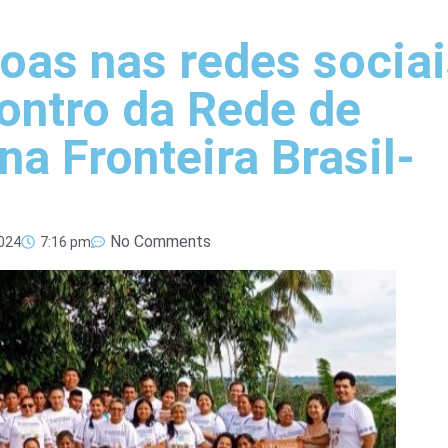
oas nas redes sociai
ontro da Rede de
a Fronteira Brasil-
No Comments
024
7:16 pm