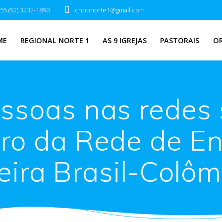
55 (92) 3232-1890
cnbbnorte1@gmail.com
ME
REGIONAL NORTE 1
AS 9 IGREJAS
PASTORAIS
O
essoas nas redes 
tro da Rede de E
eira Brasil-Colô