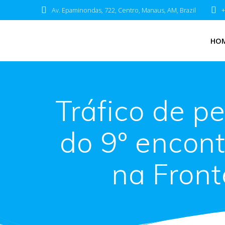
Av. Epaminondas, 722, Centro, Manaus, AM, Brazil
+
HO
Tráfico de p
do 9º encon
na Front