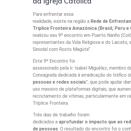
da Igreja Católica
Para enfrentar essa
realidade, existe na região a
Rede de Enfrenta
Tríplice Fronteira Amazônica (Brasil, Peru e
realizou seu 9º encontro em Puerto Nariño (Col
representantes da Vida Religiosa e do Laicato, e
Sinodal com Rosto Magüta”.
Este 9º Encontro foi
assessorado pela Ir. Isabel Miguélez, membro 
Consagrada dedicada à erradicação do tráfico 
pessoas e redes sociais
”, que pode ajudar di
uso massivo de plataformas digitais, que aument
recrutamento de vítimas, particularmente em r
Tríplice Fronteira.
Três dias de trabalho foram
dedicados a
aprofundar o impacto que as red
de pessoas
. O resultado do encontro foi o co