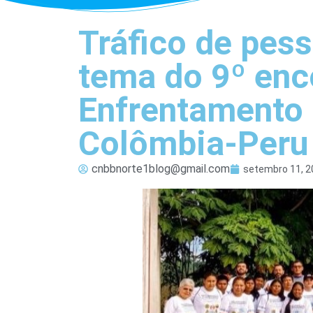
Tráfico de pess
tema do 9º enc
Enfrentamento n
Colômbia-Peru
cnbbnorte1blog@gmail.com
setembro 11, 2