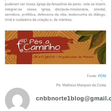
puderam ver nossa Igreja da Amazônia de perto, nela se inserir,
integrar-se nessa Igreja discípula-missionária, sinodal,
servidora, profética, defensora da vida, testemunha do diálogo,
irmã e cuidadora da criação e, de mártires.
Fonte:
POM
Pe. Matheus Marques da Costa
cnbbnorte1blog@gmail.