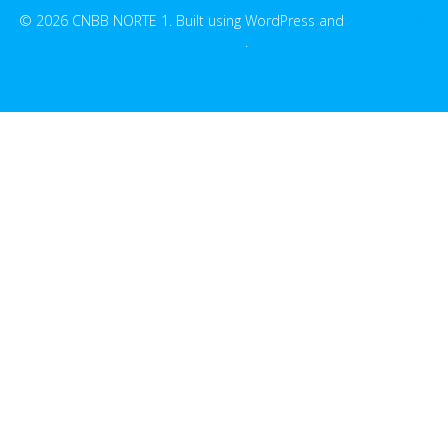
© 2026 CNBB NORTE 1. Built using WordPress and
EmpowerWP
Theme
.