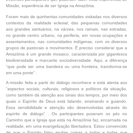
Missão, experiência de ser Igreja na Amazônia.
Foram mais de quinhentas comunidades visitadas nos diversos
contextos da realidade eclesial, das pequenas comunidades
aos grandes santuários, na várzea, nos ramais, nas estradas,
no grande centro urbano, na periferia, em novas ocupações e
assentamentos, nas comunidades indígenas, com os diversos
grupos de pastorais e movimentos. É preciso considerar que a
Amazônia é um grande mosaico, caracterizada por gigantesca
biodiversidade e marcante sociodiversidade. Aqui, a diferença
“que pode ser uma bandeira ou uma fronteira, transforma-se
em uma ponte” .
A missão feita a partir do diálogo reconhece e está atenta aos
“aspectos sociais, culturais, religiosos e políticos da situação,
como também dá atenção aos sinais dos tempos, por meio dos
quais o Espírito de Deus está falando, ensinando e guiando.
Essa sensibilidade e atenção são desenvolvidas através do
espírito de diálogo” . Os participantes puseram os pés no
Caminho que a Igreja que está na Amazônia faz, encarnada na
realidade, em uma evangelização libertadora. Estou convencido
de que o Espírito falou muitas coisas a todos e todas que