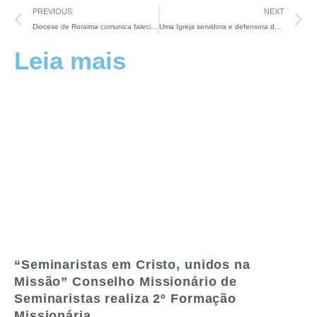
PREVIOUS
NEXT
Diocese de Roraima comunica falecimento do Pe. Mário Castro Ribeiro. Regional Norte1 envia Nota de Solidariedade
Uma Igreja servidora e defensora da vida
Leia mais
“Seminaristas em Cristo, unidos na
Missão” Conselho Missionário de
Seminaristas realiza 2º Formação
Missionária