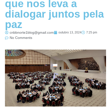
que nos leva a
dialogar juntos pela
paz
cnbbnorte1blog@gmail.com
outubro 13, 2024
7:25 pm
No Comments