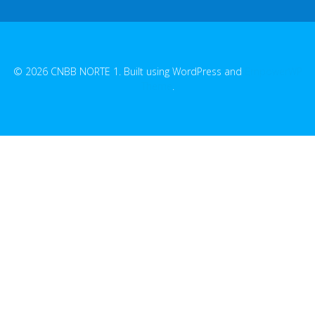
© 2026 CNBB NORTE 1. Built using WordPress and
EmpowerWP
Theme
.