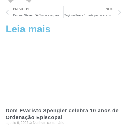
PREVIOUS
NEXT
Cardeal Steiner: “A Cruz é a expressão máxima de uma vida feita amor e entrega”
Regional Norte 1 participa no encontro de secretários e secretárias na CNBB Nacional
Leia mais
Dom Evaristo Spengler celebra 10 anos de
Ordenação Episcopal
agosto 6, 2026
Nenhum comentário