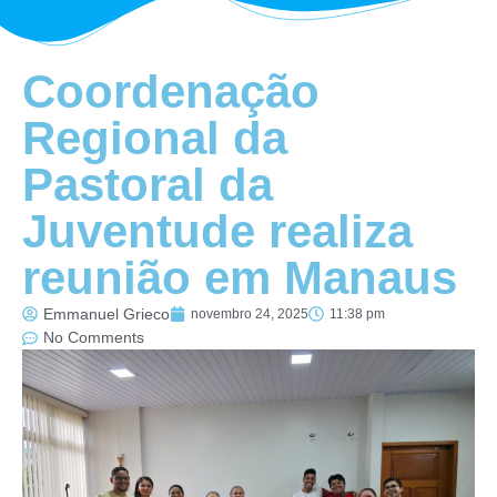
Coordenação
Regional da
Pastoral da
Juventude realiza
reunião em Manaus
Emmanuel Grieco
novembro 24, 2025
11:38 pm
No Comments