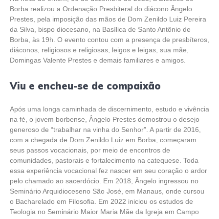
Borba realizou a Ordenação Presbiteral do diácono Ângelo
Prestes, pela imposição das mãos de Dom Zenildo Luiz Pereira
da Silva, bispo diocesano, na Basílica de Santo Antônio de
Borba, às 19h. O evento contou com a presença de presbíteros,
diáconos, religiosos e religiosas, leigos e leigas, sua mãe,
Domingas Valente Prestes e demais familiares e amigos.
Viu e encheu-se de compaixão
Após uma longa caminhada de discernimento, estudo e vivência
na fé, o jovem borbense, Ângelo Prestes demostrou o desejo
generoso de “trabalhar na vinha do Senhor”. A partir de 2016,
com a chegada de Dom Zenildo Luiz em Borba, começaram
seus passos vocacionais, por meio de encontros de
comunidades, pastorais e fortalecimento na catequese. Toda
essa experiência vocacional fez nascer em seu coração o ardor
pelo chamado ao sacerdócio. Em 2018, Ângelo ingressou no
Seminário Arquidioceseno São José, em Manaus, onde cursou
o Bacharelado em Filosofia. Em 2022 iniciou os estudos de
Teologia no Seminário Maior Maria Mãe da Igreja em Campo