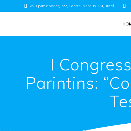
Av. Epaminondas, 722, Centro, Manaus, AM, Brazil
+
HO
I Congres
Parintins: “C
Te