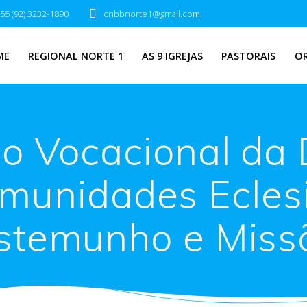
55 (92) 3232-1890
cnbbnorte1@gmail.com
ME
REGIONAL NORTE 1
AS 9 IGREJAS
PASTORAIS
O
so Vocacional da 
omunidades Eclesi
stemunho e Miss