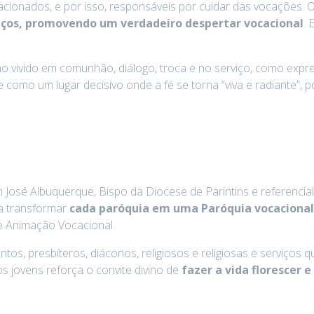
ionados, e por isso, responsáveis por cuidar das vocações.
iços, promovendo um verdadeiro despertar vocacional
. 
o vivido em comunhão, diálogo, troca e no serviço, como exp
o um lugar decisivo onde a fé se torna “viva e radiante”, por
 José Albuquerque, Bispo da Diocese de Parintins e referencia
ja transformar
cada paróquia em uma Paróquia vocacional
e Animação Vocacional.
ntos, presbíteros, diáconos, religiosos e religiosas e serviço
s jovens reforça o convite divino de
fazer a vida florescer e