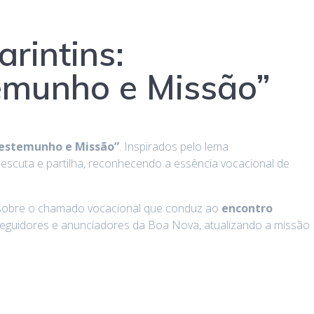
rintins:
temunho e Missão”
Testemunho e Missão”
. Inspirados pelo lema
 escuta e partilha, reconhecendo a essência vocacional de
am sobre o chamado vocacional que conduz ao
encontro
 seguidores e anunciadores da Boa Nova, atualizando a missão