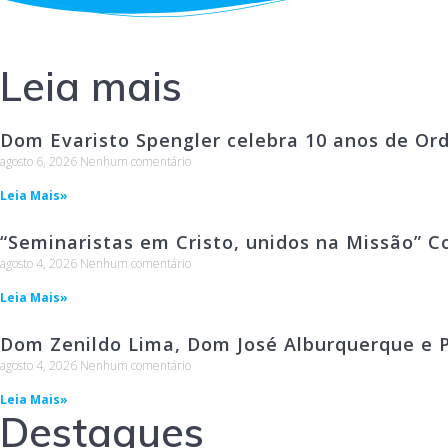
Leia mais
Dom Evaristo Spengler celebra 10 anos de Or
agosto 6, 2026
Nenhum comentário
Leia Mais»
“Seminaristas em Cristo, unidos na Missão” C
agosto 4, 2026
Nenhum comentário
Leia Mais»
Dom Zenildo Lima, Dom José Alburquerque e P
agosto 4, 2026
Nenhum comentário
Leia Mais»
Destaques