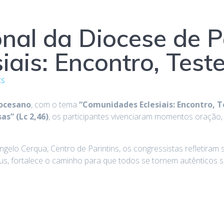
nal da Diocese de Pa
iais: Encontro, Tes
ts
iocesano
, com o tema
“Comunidades Eclesiais: Encontro, 
s” (Lc 2,46)
, os participantes vivenciaram momentos oração,
ngelo Cerqua, Centro de Parintins, os congressistas refletir
us, fortalece o caminho para que todos se tornem autênticos