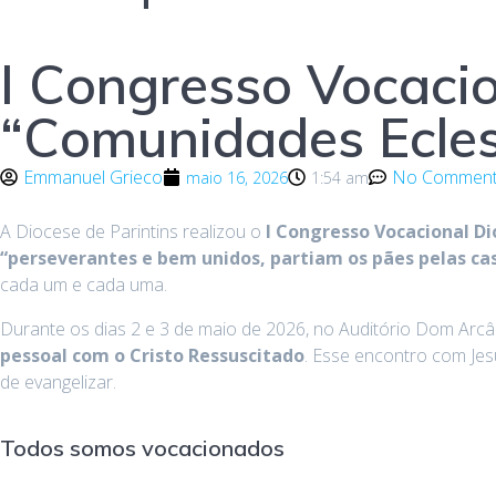
I Congresso Vocacio
“Comunidades Ecles
Emmanuel Grieco
No Commen
maio 16, 2026
1:54 am
A Diocese de Parintins realizou o
I Congresso Vocacional D
“perseverantes e bem unidos, partiam os pães pelas casa
cada um e cada uma.
Durante os dias 2 e 3 de maio de 2026, no Auditório Dom Arcâ
pessoal com o Cristo Ressuscitado
. Esse encontro com Jes
de evangelizar.
Todos somos vocacionados